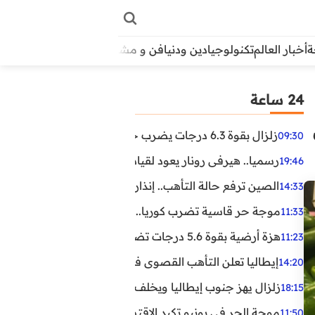
أخبار العالم
تكنولوجيا
دين ودنيا
فن و مشاهير
منوعات
الأبراج
آراء
24 ساعة
زلزال بقوة 6.3 درجات يضرب جنوب الفلبين.. ولا تحذير من تسونامي حتى الآن
09:30
رسميا.. هيرفي رونار يعود لقيادة منتخب كوت ديفوار
19:46
الصين ترفع حالة التأهب.. إنذاران جديدان بسبب الأمطار الغ
14:33
موجة حر قاسية تضرب كوريا.. وفيات وإصابات ونفوق مئات ا
11:33
هزة أرضية بقوة 5.6 درجات تضرب مصر
11:23
إيطاليا تعلن التأهب القصوى في 23 مدينة بسبب موجة حر شديدة
14:20
زلزال يهز جنوب إيطاليا ويخلف عشرات الجرحى
18:15
موجة الحر في يونيو تكبد الاقتصاد البريطاني خسائر تجاوزت 1.5 مليار دول
11:50