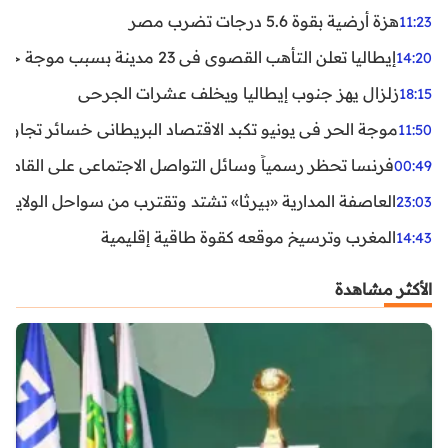
هزة أرضية بقوة 5.6 درجات تضرب مصر
11:23
إيطاليا تعلن التأهب القصوى في 23 مدينة بسبب موجة حر شديدة
14:20
زلزال يهز جنوب إيطاليا ويخلف عشرات الجرحى
18:15
موجة الحر في يونيو تكبد الاقتصاد البريطاني خسائر تجاوزت 1.5 مليار دول
11:50
فرنسا تحظر رسمياً وسائل التواصل الاجتماعي على القاصرين دو
00:49
العاصفة المدارية «بيرثا» تشتد وتقترب من سواحل الولايات
23:03
المغرب وترسيخ موقعه كقوة طاقية إقليمية
14:43
الأكثر مشاهدة