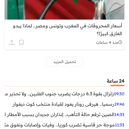
أسعار المحروقات في المغرب وتونس ومصر.. لماذا يبدو
الفارق كبيرًا؟
منذ 4 ساعات
تحميل المزيد
24 ساعة
زلزال بقوة 6.3 درجات يضرب جنوب الفلبين.. ولا تحذير من تسونامي حتى الآن
09:30
رسميا.. هيرفي رونار يعود لقيادة منتخب كوت ديفوار
19:46
الصين ترفع حالة التأهب.. إنذاران جديدان بسبب الأمطار الغ
14:33
موجة حر قاسية تضرب كوريا.. وفيات وإصابات ونفوق مئات ا
11:33