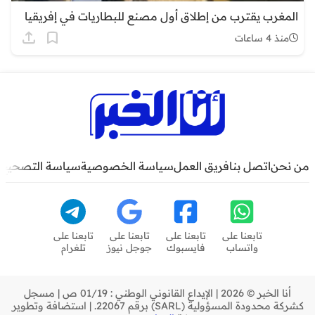
المغرب يقترب من إطلاق أول مصنع للبطاريات في إفريقيا
منذ 4 ساعات
من نحن
اتصل بنا
فريق العمل
سياسة الخصوصية
سياسة التصحيح
تابعنا على
تابعنا على
تابعنا على
تابعنا على
واتساب
فايسبوك
جوجل نيوز
تلغرام
أنا الخبر © 2026 | الإيداع القانوني الوطني : 01/19 ص | مسجل
كشركة محدودة المسؤولية (SARL) برقم 22067. | استضافة وتطوير