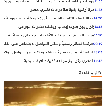
موجة حر قاسية تضرب كوريا.. وفيات وإصابات ونفوق مئات ا
11:33
هزة أرضية بقوة 5.6 درجات تضرب مصر
11:23
إيطاليا تعلن التأهب القصوى في 23 مدينة بسبب موجة حر شديدة
14:20
زلزال يهز جنوب إيطاليا ويخلف عشرات الجرحى
18:15
موجة الحر في يونيو تكبد الاقتصاد البريطاني خسائر تجاوزت 1.5 مليار دول
11:50
فرنسا تحظر رسمياً وسائل التواصل الاجتماعي على القاصرين دو
00:49
العاصفة المدارية «بيرثا» تشتد وتقترب من سواحل الولايات
23:03
المغرب وترسيخ موقعه كقوة طاقية إقليمية
14:43
الأكثر مشاهدة