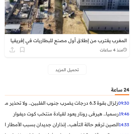
المغرب يقترب من إطلاق أول مصنع للبطاريات في إفريقيا
منذ 4 ساعات
تحميل المزيد
24 ساعة
زلزال بقوة 6.3 درجات يضرب جنوب الفلبين.. ولا تحذير من تسونامي حتى الآن
09:30
رسميا.. هيرفي رونار يعود لقيادة منتخب كوت ديفوار
19:46
الصين ترفع حالة التأهب.. إنذاران جديدان بسبب الأمطار الغ
14:33