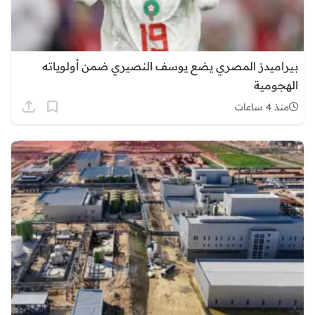
بيراميدز المصري يضع يوسف النصيري ضمن أولوياته
الهجومية
منذ 4 ساعات