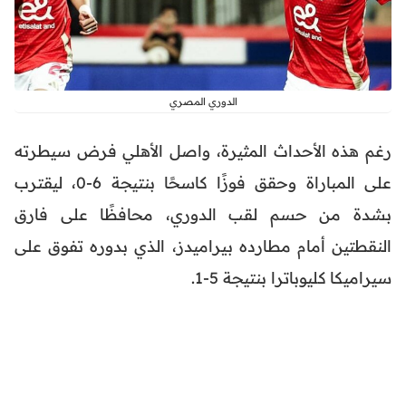
الدوري المصري
رغم هذه الأحداث المثيرة، واصل الأهلي فرض سيطرته
على المباراة وحقق فوزًا كاسحًا بنتيجة 6-0، ليقترب
بشدة من حسم لقب الدوري، محافظًا على فارق
النقطتين أمام مطارده بيراميدز، الذي بدوره تفوق على
سيراميكا كليوباترا بنتيجة 5-1.