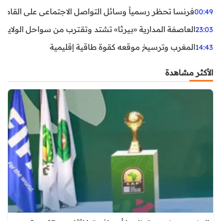
فرنسا تحظر رسمياً وسائل التواصل الاجتماعي على القاصرين دو
00:49
العاصفة المدارية «بيرثا» تشتد وتقترب من سواحل الولايات
23:03
المغرب وترسيخ موقعه كقوة طاقية إقليمية
14:43
الأكثر مشاهدة