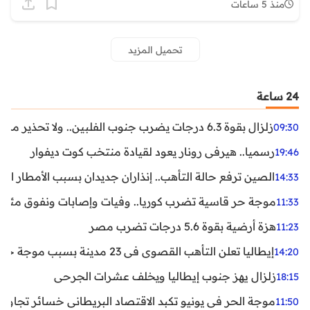
منذ 5 ساعات
تحميل المزيد
24 ساعة
زلزال بقوة 6.3 درجات يضرب جنوب الفلبين.. ولا تحذير من تسونامي حتى الآن
09:30
رسميا.. هيرفي رونار يعود لقيادة منتخب كوت ديفوار
19:46
الصين ترفع حالة التأهب.. إنذاران جديدان بسبب الأمطار الغ
14:33
موجة حر قاسية تضرب كوريا.. وفيات وإصابات ونفوق مئات ا
11:33
هزة أرضية بقوة 5.6 درجات تضرب مصر
11:23
إيطاليا تعلن التأهب القصوى في 23 مدينة بسبب موجة حر شديدة
14:20
زلزال يهز جنوب إيطاليا ويخلف عشرات الجرحى
18:15
موجة الحر في يونيو تكبد الاقتصاد البريطاني خسائر تجاوزت 1.5 مليار دول
11:50