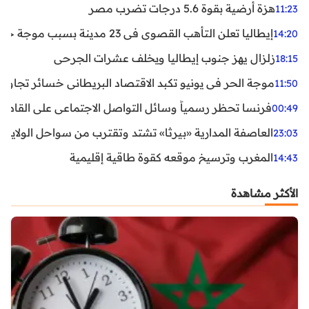
هزة أرضية بقوة 5.6 درجات تضرب مصر
11:23
إيطاليا تعلن التأهب القصوى في 23 مدينة بسبب موجة حر شديدة
14:20
زلزال يهز جنوب إيطاليا ويخلف عشرات الجرحى
18:15
موجة الحر في يونيو تكبد الاقتصاد البريطاني خسائر تجاوزت 1.5 مليار دول
11:50
فرنسا تحظر رسمياً وسائل التواصل الاجتماعي على القاصرين دو
00:49
العاصفة المدارية «بيرثا» تشتد وتقترب من سواحل الولايات
23:03
المغرب وترسيخ موقعه كقوة طاقية إقليمية
14:43
الأكثر مشاهدة