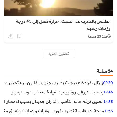
الطقس بالمغرب غدا السبت: حرارة تصل إلى 45 درجة
وزخات رعدية
منذ 23 ساعة
تحميل المزيد
24 ساعة
زلزال بقوة 6.3 درجات يضرب جنوب الفلبين.. ولا تحذير من تسونامي حتى الآن
09:30
رسميا.. هيرفي رونار يعود لقيادة منتخب كوت ديفوار
19:46
الصين ترفع حالة التأهب.. إنذاران جديدان بسبب الأمطار الغ
14:33
موجة حر قاسية تضرب كوريا.. وفيات وإصابات ونفوق مئات ا
11:33