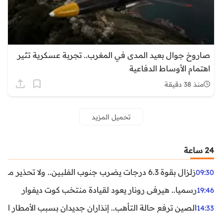
صاروخ جوال بعيد المدى في المغرب.. تجربة عسكرية تثير
اهتمام الأوساط الدفاعية
منذ 38 دقيقة
تحميل المزيد
24 ساعة
زلزال بقوة 6.3 درجات يضرب جنوب الفلبين.. ولا تحذير من تسونامي حتى الآن
09:30
رسميا.. هيرفي رونار يعود لقيادة منتخب كوت ديفوار
19:46
الصين ترفع حالة التأهب.. إنذاران جديدان بسبب الأمطار الغ
14:33