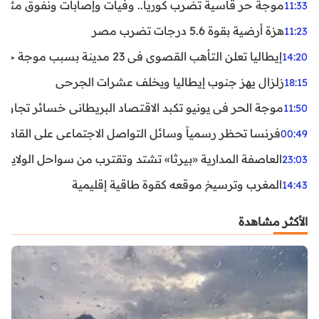
موجة حر قاسية تضرب كوريا.. وفيات وإصابات ونفوق مئات ا
11:33
هزة أرضية بقوة 5.6 درجات تضرب مصر
11:23
إيطاليا تعلن التأهب القصوى في 23 مدينة بسبب موجة حر شديدة
14:20
زلزال يهز جنوب إيطاليا ويخلف عشرات الجرحى
18:15
موجة الحر في يونيو تكبد الاقتصاد البريطاني خسائر تجاوزت 1.5 مليار دول
11:50
فرنسا تحظر رسمياً وسائل التواصل الاجتماعي على القاصرين دو
00:49
العاصفة المدارية «بيرثا» تشتد وتقترب من سواحل الولايات
23:03
المغرب وترسيخ موقعه كقوة طاقية إقليمية
14:43
الأكثر مشاهدة