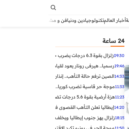
أخبار العالم
تكنولوجيا
دين ودنيا
فن و مشاهير
منوعات
الأبراج
آراء
24 ساعة
زلزال بقوة 6.3 درجات يضرب جنوب الفلبين.. ولا تحذير من تسونامي حتى الآن
09:30
رسميا.. هيرفي رونار يعود لقيادة منتخب كوت ديفوار
19:46
الصين ترفع حالة التأهب.. إنذاران جديدان بسبب الأمطار الغ
14:33
موجة حر قاسية تضرب كوريا.. وفيات وإصابات ونفوق مئات ا
11:33
هزة أرضية بقوة 5.6 درجات تضرب مصر
11:23
إيطاليا تعلن التأهب القصوى في 23 مدينة بسبب موجة حر شديدة
14:20
زلزال يهز جنوب إيطاليا ويخلف عشرات الجرحى
18:15
موجة الحر في يونيو تكبد الاقتصاد البريطاني خسائر تجاوزت 1.5 مليار دول
11:50