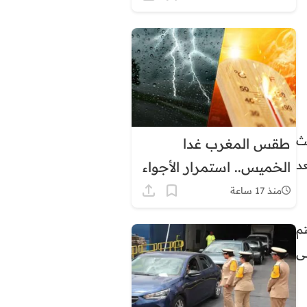
ث
طقس المغرب غدا
عد
الخميس.. استمرار الأجواء
الحارة مع زخات رعدية
منذ 17 ساعة
وهذه درجات الحرارة
يًا سيتم
المرتقبة
لى