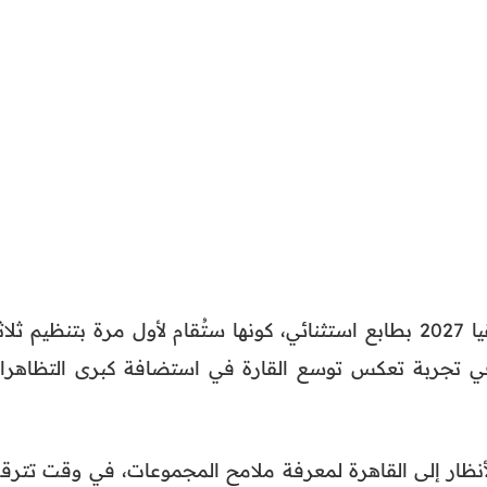
وتأتي هذه النسخة من كأس إفريقيا 2027 بطابع استثنائي، كونها ستُقام لأول مرة بتنظيم ثل
ا، في تجربة تعكس توسع القارة في استضافة كبرى التظاهرا
أنظار إلى القاهرة لمعرفة ملامح المجموعات، في وقت تترق