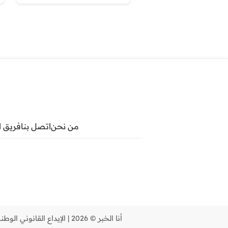
من نحن
اتصل بنا
فريق ا
أنا الخبر © 2026 | الإيداع القانوني الوطني : 01/19 ص | مسجل كشركة محدودة المسؤولية (SARL) برقم 22067. | استضافة وتطوير شركة