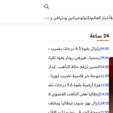
أخبار العالم
تكنولوجيا
دين ودنيا
فن و مشاهير
منوعات
الأبراج
آراء
24 ساعة
زلزال بقوة 6.3 درجات يضرب جنوب الفلبين.. ولا تحذير من تسونامي حتى الآن
09:30
رسميا.. هيرفي رونار يعود لقيادة منتخب كوت ديفوار
19:46
الصين ترفع حالة التأهب.. إنذاران جديدان بسبب الأمطار الغ
14:33
موجة حر قاسية تضرب كوريا.. وفيات وإصابات ونفوق مئات ا
11:33
هزة أرضية بقوة 5.6 درجات تضرب مصر
11:23
إيطاليا تعلن التأهب القصوى في 23 مدينة بسبب موجة حر شديدة
14:20
زلزال يهز جنوب إيطاليا ويخلف عشرات الجرحى
18:15
موجة الحر في يونيو تكبد الاقتصاد البريطاني خسائر تجاوزت 1.5 مليار دول
11:50