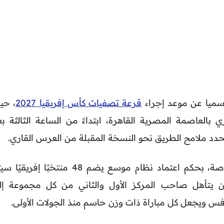
 رسميا عن موعد إجراء
قرعة تصفيات كأس إفريقيا 2027
، حي
م يوم 19 ماي الجاري بالعاصمة المصرية القاهرة، ابتداءً من الساعة الثالثة ب
د ملامح الطريق نحو النسخة المقبلة من العرس القاري.
وتكتسي هذه التصفيات أهمية خاصة، بحكم اعتماد نظام موسع يضم 48 منتخبًا إفريق
وعة، على أن يتأهل صاحب المركز الأول والثاني من كل مجموعة إ
افس ويجعل كل مباراة ذات وزن حاسم منذ الجولات الأولى.