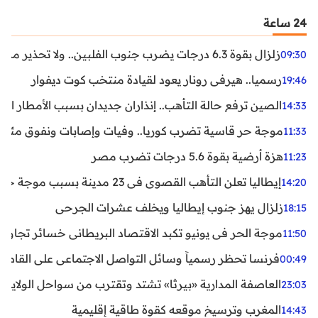
24 ساعة
زلزال بقوة 6.3 درجات يضرب جنوب الفلبين.. ولا تحذير من تسونامي حتى الآن
09:30
رسميا.. هيرفي رونار يعود لقيادة منتخب كوت ديفوار
19:46
الصين ترفع حالة التأهب.. إنذاران جديدان بسبب الأمطار الغ
14:33
موجة حر قاسية تضرب كوريا.. وفيات وإصابات ونفوق مئات ا
11:33
هزة أرضية بقوة 5.6 درجات تضرب مصر
11:23
إيطاليا تعلن التأهب القصوى في 23 مدينة بسبب موجة حر شديدة
14:20
زلزال يهز جنوب إيطاليا ويخلف عشرات الجرحى
18:15
موجة الحر في يونيو تكبد الاقتصاد البريطاني خسائر تجاوزت 1.5 مليار دول
11:50
فرنسا تحظر رسمياً وسائل التواصل الاجتماعي على القاصرين دو
00:49
العاصفة المدارية «بيرثا» تشتد وتقترب من سواحل الولايات
23:03
المغرب وترسيخ موقعه كقوة طاقية إقليمية
14:43