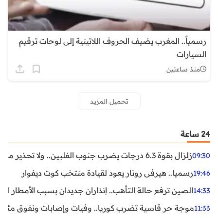
رسمياً.. المغرب يضيف الحروف اللاتينية إلى لوحات ترقيم
السيارات
منذ ساعتين
تحميل المزيد
24 ساعة
زلزال بقوة 6.3 درجات يضرب جنوب الفلبين.. ولا تحذير من تسونامي حتى الآن
09:30
رسميا.. هيرفي رونار يعود لقيادة منتخب كوت ديفوار
19:46
الصين ترفع حالة التأهب.. إنذاران جديدان بسبب الأمطار الغ
14:33
موجة حر قاسية تضرب كوريا.. وفيات وإصابات ونفوق مئات ا
11:33