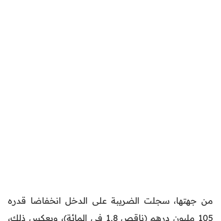
من جهتها، سجلت الضريبة على الدخل انخفاضا قدره
105 مليون درهم (ناقص 1,8 في المائة)، ويعكس ذلك،