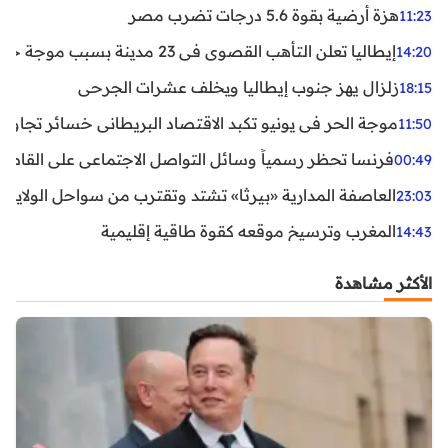
هزة أرضية بقوة 5.6 درجات تضرب مصر
11:23
إيطاليا تعلن التأهب القصوى في 23 مدينة بسبب موجة حر شديدة
14:20
زلزال يهز جنوب إيطاليا ويخلف عشرات الجرحى
18:15
موجة الحر في يونيو تكبد الاقتصاد البريطاني خسائر تجاوزت 1.5 مليار دول
11:50
فرنسا تحظر رسمياً وسائل التواصل الاجتماعي على القاصرين دو
00:49
العاصفة المدارية «بيرثا» تشتد وتقترب من سواحل الولايات
23:03
المغرب وترسيخ موقعه كقوة طاقية إقليمية
14:43
الأكثر مشاهدة