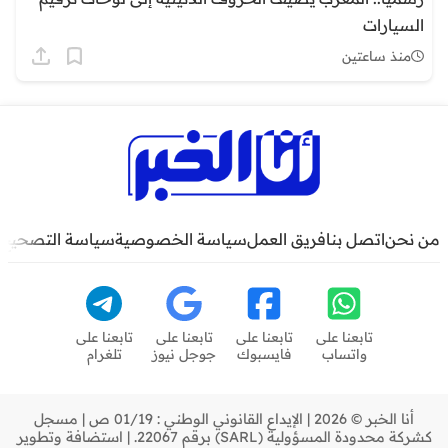
السيارات
منذ ساعتين
من نحن
اتصل بنا
فريق العمل
سياسة الخصوصية
سياسة التصحيح
تابعنا على
تابعنا على
تابعنا على
تابعنا على
واتساب
فايسبوك
جوجل نيوز
تلغرام
أنا الخبر © 2026 | الإيداع القانوني الوطني : 01/19 ص | مسجل
كشركة محدودة المسؤولية (SARL) برقم 22067. | استضافة وتطوير