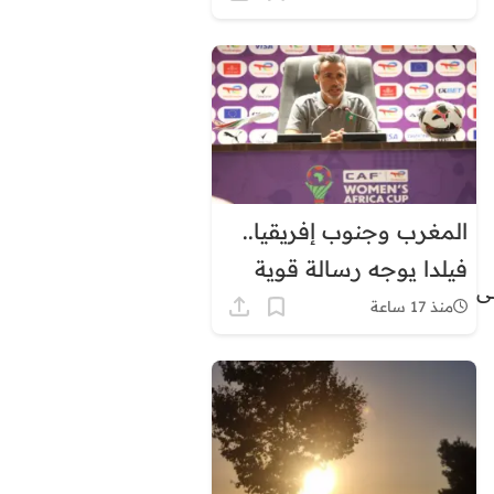
توقيت غرينيتش بشكل
دائم
المغرب وجنوب إفريقيا..
فيلدا يوجه رسالة قوية
ى
قبل ربع نهائي كأس
منذ 17 ساعة
إفريقيا للسيدات