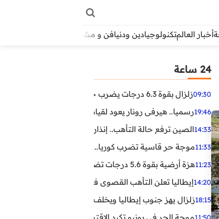
أخبار العالم
تكنولوجيا
دين ودنيا
فن و مشاهير
منوعات
الأبراج
آراء
24 ساعة
زلزال بقوة 6.3 درجات يضرب جنوب الفلبين.. ولا تحذير من تسونامي حتى الآن
09:30
رسميا.. هيرفي رونار يعود لقيادة منتخب كوت ديفوار
19:46
الصين ترفع حالة التأهب.. إنذاران جديدان بسبب الأمطار الغ
14:33
موجة حر قاسية تضرب كوريا.. وفيات وإصابات ونفوق مئات ا
11:33
هزة أرضية بقوة 5.6 درجات تضرب مصر
11:23
إيطاليا تعلن التأهب القصوى في 23 مدينة بسبب موجة حر شديدة
14:20
زلزال يهز جنوب إيطاليا ويخلف عشرات الجرحى
18:15
موجة الحر في يونيو تكبد الاقتصاد البريطاني خسائر تجاوزت 1.5 مليار دول
11:50