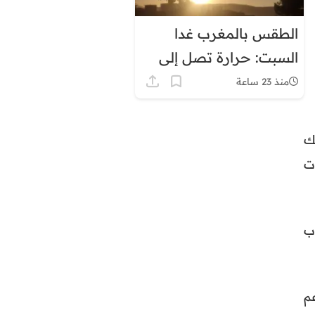
الطقس بالمغرب غدا
السبت: حرارة تصل إلى
45 درجة وزخات رعدية
منذ 23 ساعة
ك
ت
ب
م