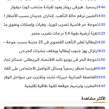
رسميا.. هيرفي رونار يعود لقيادة منتخب كوت ديفوار
19:46
الصين ترفع حالة التأهب.. إنذاران جديدان بسبب الأمطار الغ
14:33
موجة حر قاسية تضرب كوريا.. وفيات وإصابات ونفوق مئات ا
11:33
هزة أرضية بقوة 5.6 درجات تضرب مصر
11:23
إيطاليا تعلن التأهب القصوى في 23 مدينة بسبب موجة حر شديدة
14:20
زلزال يهز جنوب إيطاليا ويخلف عشرات الجرحى
18:15
موجة الحر في يونيو تكبد الاقتصاد البريطاني خسائر تجاوزت 1.5 مليار دول
11:50
فرنسا تحظر رسمياً وسائل التواصل الاجتماعي على القاصرين دو
00:49
العاصفة المدارية «بيرثا» تشتد وتقترب من سواحل الولايات
23:03
المغرب وترسيخ موقعه كقوة طاقية إقليمية
14:43
الأكثر مشاهدة