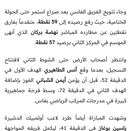
وجاء تتويج الفريق الفاسي بعد صراع استمر حتى الجولة
الختامية، حيث رفع رصيده إلى
59 نقطة
، متقدماً بفارق
نقطتين عن مطارده المباشر
نهضة بركان
الذي أنهى
الموسم في المركز الثاني برصيد
57 نقطة
.
وانتظر أصحاب الأرض حتى الشوط الثاني لافتتاح
التسجيل، بعدما وقع
أنس الطاهيري
الهدف الأول في
الدقيقة 52، قبل أن يؤمن
أيمن الشباني
الفوز بإضافة
الهدف الثاني في الدقيقة 72، وسط فرحة جماهيرية
كبيرة في مدرجات المركب الرياضي بفاس.
وشهدت المباراة أيضاً طرد لاعب أولمبيك الدشيرة
ياسين بوغاز
في الدقيقة 41، ليكمل فريقه المواجهة