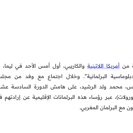
ية من
أمريكا اللاتينية
والكاريبي، أول أمس الأحد في ليما، أ
بلوماسية البرلمانية”. وخلال اجتماع مع وفد من مجل
س، محمد ولد الرشيد، على هامش الدورة السادسة عشر
(أورولات)، عبر رؤساء هذه البرلمانات الإقليمية عن إرادتهم 
ن مع البرلمان المغربي.