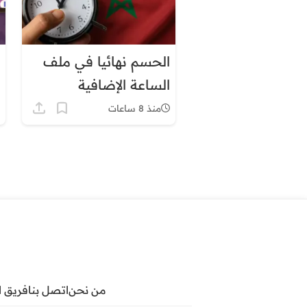
الحسم نهائيا في ملف
الساعة الإضافية
بالمغرب.. هذا موعد
منذ 8 ساعات
العودة إلى توقيت
غرينيتش بشكل دائم
من نحن
اتصل بنا
فريق ا