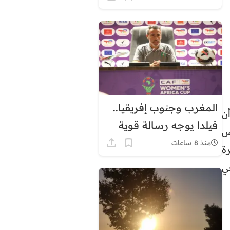
توقيت غرينيتش بشكل
دائم
المغرب وجنوب إفريقيا..
ن
فيلدا يوجه رسالة قوية
س
قبل ربع نهائي كأس
منذ 8 ساعات
ة
إفريقيا للسيدات
في