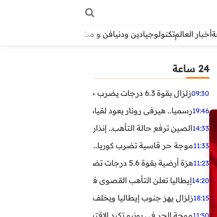
أخبار العالم
تكنولوجيا
دين ودنيا
فن و مشاهير
منوعات
الأبراج
آراء
24 ساعة
زلزال بقوة 6.3 درجات يضرب جنوب الفلبين.. ولا تحذير من تسونامي حتى الآن
09:30
رسميا.. هيرفي رونار يعود لقيادة منتخب كوت ديفوار
19:46
الصين ترفع حالة التأهب.. إنذاران جديدان بسبب الأمطار الغ
14:33
موجة حر قاسية تضرب كوريا.. وفيات وإصابات ونفوق مئات ا
11:33
هزة أرضية بقوة 5.6 درجات تضرب مصر
11:23
إيطاليا تعلن التأهب القصوى في 23 مدينة بسبب موجة حر شديدة
14:20
زلزال يهز جنوب إيطاليا ويخلف عشرات الجرحى
18:15
موجة الحر في يونيو تكبد الاقتصاد البريطاني خسائر تجاوزت 1.5 مليار دول
11:50