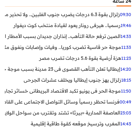
24 ساعة
زلزال بقوة 6.3 درجات يضرب جنوب الفلبين.. ولا تحذير من تسونامي حتى الآن
09:30
رسميا.. هيرفي رونار يعود لقيادة منتخب كوت ديفوار
19:46
الصين ترفع حالة التأهب.. إنذاران جديدان بسبب الأمطار الغ
14:33
موجة حر قاسية تضرب كوريا.. وفيات وإصابات ونفوق مئات ا
11:33
هزة أرضية بقوة 5.6 درجات تضرب مصر
11:23
إيطاليا تعلن التأهب القصوى في 23 مدينة بسبب موجة حر شديدة
14:20
زلزال يهز جنوب إيطاليا ويخلف عشرات الجرحى
18:15
موجة الحر في يونيو تكبد الاقتصاد البريطاني خسائر تجاوزت 1.5 مليار دول
11:50
فرنسا تحظر رسمياً وسائل التواصل الاجتماعي على القاصرين دو
00:49
العاصفة المدارية «بيرثا» تشتد وتقترب من سواحل الولايات
23:03
المغرب وترسيخ موقعه كقوة طاقية إقليمية
14:43