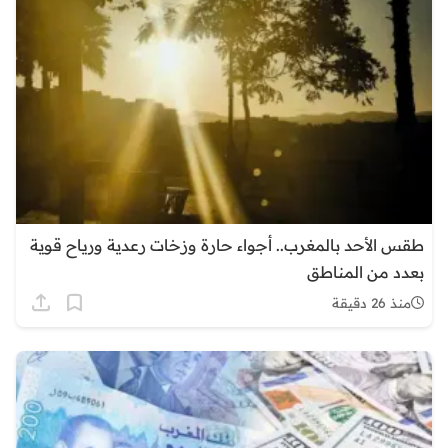
طقس الأحد بالمغرب.. أجواء حارة وزخات رعدية ورياح قوية
بعدد من المناطق
منذ 26 دقيقة