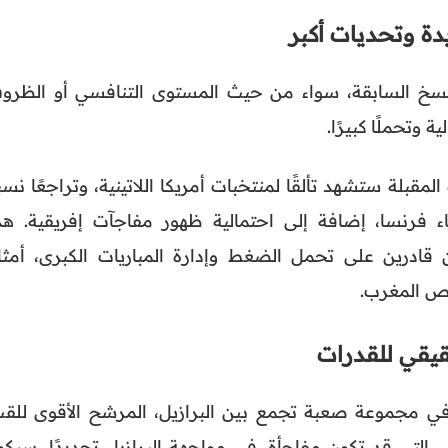
لنسخ السابقة، سواء من حيث المستوى التنافسي أو الظرو
 وتحملًا كبيرًا.
مقبلة ستشهد تألقًا لمنتخبات أمريكا اللاتينية، وتراجعًا نسبي
ء فرنسا، إضافة إلى احتمالية ظهور مفاجآت إفريقية. هذ
قادرين على تحمل الضغط وإدارة المباريات الكبرى، أمثا
فرص المغرب.
يقي للقدرات
ي مجموعة صعبة تجمع بين البرازيل، المرشح الأقوى للقب
يتي التي قد تكون مفاجأة. في مواجهة البرازيل تحديدًا، سيك