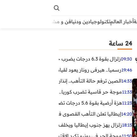
أخبار العالم
تكنولوجيا
دين ودنيا
فن و مشاهير
منوعات
الأبراج
آراء
24 ساعة
ي
زلزال بقوة 6.3 درجات يضرب جنوب الفلبين.. ولا تحذير من تسونامي حتى الآن
09:30
رسميا.. هيرفي رونار يعود لقيادة منتخب كوت ديفوار
19:46
الصين ترفع حالة التأهب.. إنذاران جديدان بسبب الأمطار الغ
14:33
موجة حر قاسية تضرب كوريا.. وفيات وإصابات ونفوق مئات ا
11:33
هزة أرضية بقوة 5.6 درجات تضرب مصر
11:23
إيطاليا تعلن التأهب القصوى في 23 مدينة بسبب موجة حر شديدة
14:20
زلزال يهز جنوب إيطاليا ويخلف عشرات الجرحى
18:15
موجة الحر في يونيو تكبد الاقتصاد البريطاني خسائر تجاوزت 1.5 مليار دول
11:50