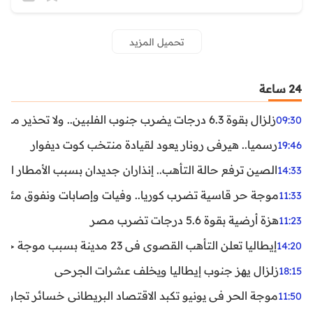
تحميل المزيد
24 ساعة
زلزال بقوة 6.3 درجات يضرب جنوب الفلبين.. ولا تحذير من تسونامي حتى الآن
09:30
رسميا.. هيرفي رونار يعود لقيادة منتخب كوت ديفوار
19:46
الصين ترفع حالة التأهب.. إنذاران جديدان بسبب الأمطار الغ
14:33
موجة حر قاسية تضرب كوريا.. وفيات وإصابات ونفوق مئات ا
11:33
هزة أرضية بقوة 5.6 درجات تضرب مصر
11:23
إيطاليا تعلن التأهب القصوى في 23 مدينة بسبب موجة حر شديدة
14:20
زلزال يهز جنوب إيطاليا ويخلف عشرات الجرحى
18:15
موجة الحر في يونيو تكبد الاقتصاد البريطاني خسائر تجاوزت 1.5 مليار دول
11:50