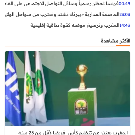
فرنسا تحظر رسمياً وسائل التواصل الاجتماعي على القاصرين دو
00:49
العاصفة المدارية «بيرثا» تشتد وتقترب من سواحل الولايات
23:03
المغرب وترسيخ موقعه كقوة طاقية إقليمية
14:43
الأكثر مشاهدة
المغرب يعتذر عن تنظيم كأس إفريقيا لأقل من 23 سنة