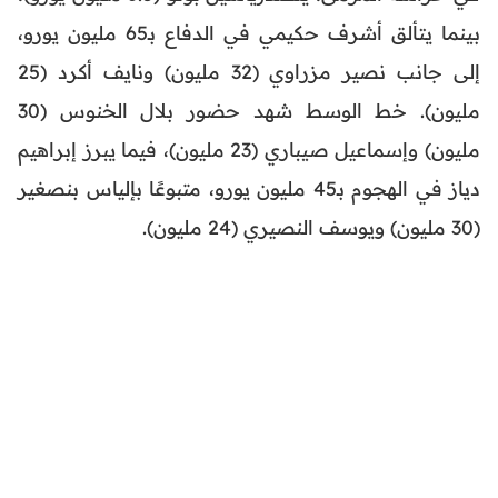
بينما يتألق أشرف حكيمي في الدفاع بـ65 مليون يورو،
إلى جانب نصير مزراوي (32 مليون) ونايف أكرد (25
مليون). خط الوسط شهد حضور بلال الخنوس (30
مليون) وإسماعيل صيباري (23 مليون)، فيما يبرز إبراهيم
دياز في الهجوم بـ45 مليون يورو، متبوعًا بإلياس بنصغير
(30 مليون) ويوسف النصيري (24 مليون).