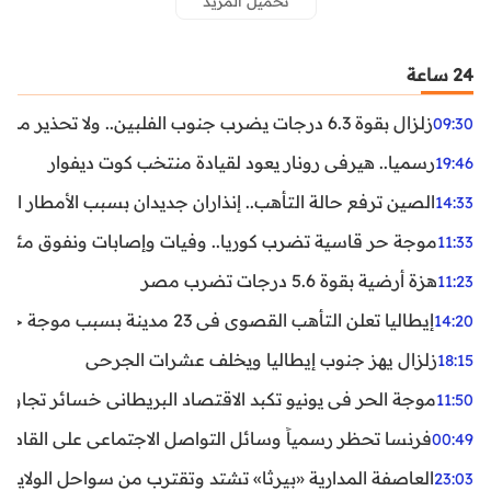
تحميل المزيد
24 ساعة
زلزال بقوة 6.3 درجات يضرب جنوب الفلبين.. ولا تحذير من تسونامي حتى الآن
09:30
رسميا.. هيرفي رونار يعود لقيادة منتخب كوت ديفوار
19:46
الصين ترفع حالة التأهب.. إنذاران جديدان بسبب الأمطار الغ
14:33
موجة حر قاسية تضرب كوريا.. وفيات وإصابات ونفوق مئات ا
11:33
هزة أرضية بقوة 5.6 درجات تضرب مصر
11:23
إيطاليا تعلن التأهب القصوى في 23 مدينة بسبب موجة حر شديدة
14:20
زلزال يهز جنوب إيطاليا ويخلف عشرات الجرحى
18:15
موجة الحر في يونيو تكبد الاقتصاد البريطاني خسائر تجاوزت 1.5 مليار دول
11:50
فرنسا تحظر رسمياً وسائل التواصل الاجتماعي على القاصرين دو
00:49
العاصفة المدارية «بيرثا» تشتد وتقترب من سواحل الولايات
23:03