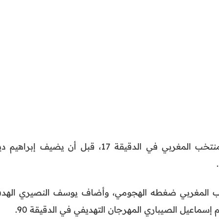
افتتح جمال حركاس التسجيل للمنتخب المغربي في الدقيقة 17، قبل أن يضيف إبراهيم
خب المغربي ضغطه الهجومي، وأضاف يوسف النصيري الهد