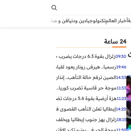
أخبار العالم
تكنولوجيا
دين ودنيا
فن و مشاهير
منوعات
الأبراج
آراء
24 ساعة
زلزال بقوة 6.3 درجات يضرب جنوب الفلبين.. ولا تحذير من تسونامي حتى الآن
09:30
رسميا.. هيرفي رونار يعود لقيادة منتخب كوت ديفوار
19:46
الصين ترفع حالة التأهب.. إنذاران جديدان بسبب الأمطار الغ
14:33
موجة حر قاسية تضرب كوريا.. وفيات وإصابات ونفوق مئات ا
11:33
هزة أرضية بقوة 5.6 درجات تضرب مصر
11:23
إيطاليا تعلن التأهب القصوى في 23 مدينة بسبب موجة حر شديدة
14:20
زلزال يهز جنوب إيطاليا ويخلف عشرات الجرحى
18:15
موجة الحر في يونيو تكبد الاقتصاد البريطاني خسائر تجاوزت 1.5 مليار دول
11:50