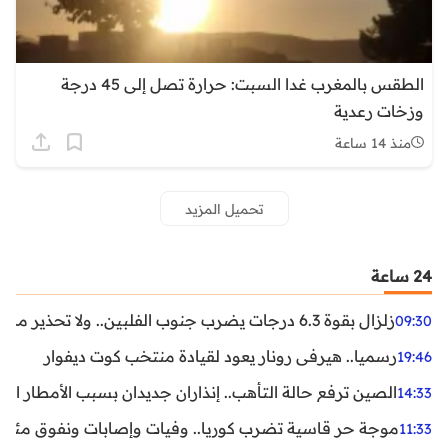
الطقس بالمغرب غدا السبت: حرارة تصل إلى 45 درجة
وزخات رعدية
منذ 14 ساعة
تحميل المزيد
24 ساعة
زلزال بقوة 6.3 درجات يضرب جنوب الفلبين.. ولا تحذير من تسونامي حتى الآن
09:30
رسميا.. هيرفي رونار يعود لقيادة منتخب كوت ديفوار
19:46
الصين ترفع حالة التأهب.. إنذاران جديدان بسبب الأمطار الغ
14:33
موجة حر قاسية تضرب كوريا.. وفيات وإصابات ونفوق مئات ا
11:33