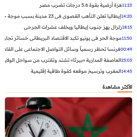
هزة أرضية بقوة 5.6 درجات تضرب مصر
11:23
إيطاليا تعلن التأهب القصوى في 23 مدينة بسبب موجة حر شديدة
14:20
زلزال يهز جنوب إيطاليا ويخلف عشرات الجرحى
18:15
موجة الحر في يونيو تكبد الاقتصاد البريطاني خسائر تجاوزت 1.5 مليار دول
11:50
فرنسا تحظر رسمياً وسائل التواصل الاجتماعي على القاصرين دو
00:49
العاصفة المدارية «بيرثا» تشتد وتقترب من سواحل الولايات
23:03
المغرب وترسيخ موقعه كقوة طاقية إقليمية
14:43
الأكثر مشاهدة