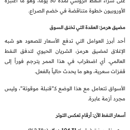
على شراء النفط الروسي لمدة 30 يوماً، وهو ما اعتبره
الأوروبيون خطوة متناقضة في خضم الصراع.
مضيق هرمز: العقدة التي تخنق السوق
أحد أبرز العوامل التي تدفع الأسعار للصعود هو شبه
الإغلاق لمضيق هرمز، الشريان الحيوي لتدفق النفط
العالمي. أي اضطراب في هذا الممر يترجم فوراً إلى
قفزات سعرية، وهو ما يحدث حالياً بالفعل.
الأسواق تتعامل مع هذا الوضع كـ”قنبلة موقوتة”، وليس
مجرد أزمة عابرة.
أسعار النفط الآن: أرقام تعكس التوتر
خام برنت (مايو):
104.31 دولار
(+2.38%)