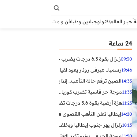
أخبار العالم
تكنولوجيا
دين ودنيا
فن و مشاهير
منوعات
الأبراج
آراء
24 ساعة
زلزال بقوة 6.3 درجات يضرب جنوب الفلبين.. ولا تحذير من تسونامي حتى الآن
09:30
رسميا.. هيرفي رونار يعود لقيادة منتخب كوت ديفوار
19:46
الصين ترفع حالة التأهب.. إنذاران جديدان بسبب الأمطار الغ
14:33
موجة حر قاسية تضرب كوريا.. وفيات وإصابات ونفوق مئات ا
11:33
هزة أرضية بقوة 5.6 درجات تضرب مصر
11:23
إيطاليا تعلن التأهب القصوى في 23 مدينة بسبب موجة حر شديدة
14:20
زلزال يهز جنوب إيطاليا ويخلف عشرات الجرحى
18:15
موجة الحر في يونيو تكبد الاقتصاد البريطاني خسائر تجاوزت 1.5 مليار دول
11:50