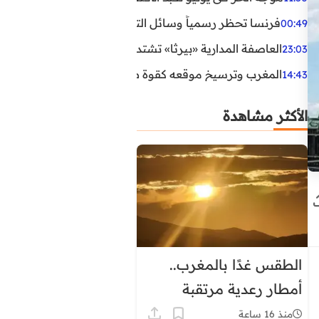
فرنسا تحظر رسمياً وسائل التواصل الاجتماعي على القاصرين دو
00:49
العاصفة المدارية «بيرثا» تشتد وتقترب من سواحل الولايات
23:03
المغرب وترسيخ موقعه كقوة طاقية إقليمية
14:43
الأكثر مشاهدة
الطقس غدًا بالمغرب..
أمطار رعدية مرتقبة
وحرارة تصل إلى 45 درجة
منذ 16 ساعة