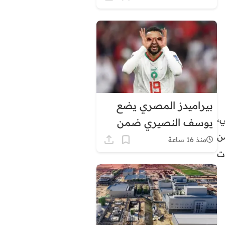
في هذه المناطق
بيراميدز المصري يضع
،
يوسف النصيري ضمن
ن
أولوياته الهجومية
منذ 16 ساعة
ت