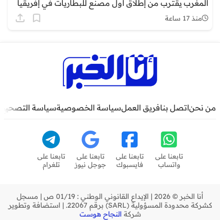
المغرب يقترب من إطلاق أول مصنع للبطاريات في إفريقيا
منذ 17 ساعة
من نحن
اتصل بنا
فريق العمل
سياسة الخصوصية
سياسة التصحيح
تابعنا على
تابعنا على
تابعنا على
تابعنا على
واتساب
فايسبوك
جوجل نيوز
تلغرام
أنا الخبر © 2026 | الإيداع القانوني الوطني : 01/19 ص | مسجل
كشركة محدودة المسؤولية (SARL) برقم 22067. | استضافة وتطوير
شركة
النجاح هوست