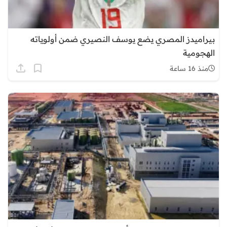
بيراميدز المصري يضع يوسف النصيري ضمن أولوياته
الهجومية
منذ 16 ساعة