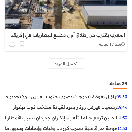
المغرب يقترب من إطلاق أول مصنع للبطاريات في إفريقيا
منذ 17 ساعة
تحميل المزيد
24 ساعة
زلزال بقوة 6.3 درجات يضرب جنوب الفلبين.. ولا تحذير من تسونامي حتى الآن
09:30
رسميا.. هيرفي رونار يعود لقيادة منتخب كوت ديفوار
19:46
الصين ترفع حالة التأهب.. إنذاران جديدان بسبب الأمطار الغ
14:33
موجة حر قاسية تضرب كوريا.. وفيات وإصابات ونفوق مئات ا
11:33