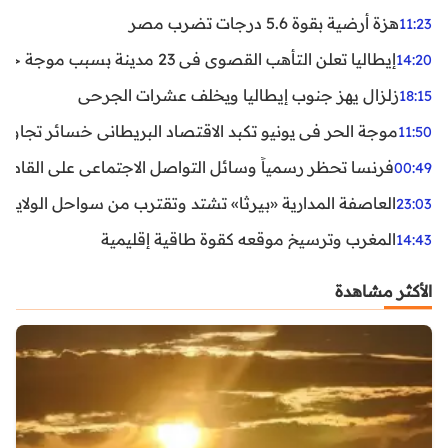
هزة أرضية بقوة 5.6 درجات تضرب مصر
11:23
إيطاليا تعلن التأهب القصوى في 23 مدينة بسبب موجة حر شديدة
14:20
زلزال يهز جنوب إيطاليا ويخلف عشرات الجرحى
18:15
موجة الحر في يونيو تكبد الاقتصاد البريطاني خسائر تجاوزت 1.5 مليار دول
11:50
فرنسا تحظر رسمياً وسائل التواصل الاجتماعي على القاصرين دو
00:49
العاصفة المدارية «بيرثا» تشتد وتقترب من سواحل الولايات
23:03
المغرب وترسيخ موقعه كقوة طاقية إقليمية
14:43
الأكثر مشاهدة