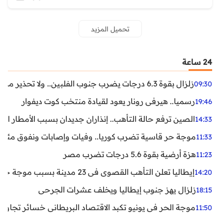
تحميل المزيد
24 ساعة
زلزال بقوة 6.3 درجات يضرب جنوب الفلبين.. ولا تحذير من تسونامي حتى الآن
09:30
رسميا.. هيرفي رونار يعود لقيادة منتخب كوت ديفوار
19:46
الصين ترفع حالة التأهب.. إنذاران جديدان بسبب الأمطار الغ
14:33
موجة حر قاسية تضرب كوريا.. وفيات وإصابات ونفوق مئات ا
11:33
هزة أرضية بقوة 5.6 درجات تضرب مصر
11:23
إيطاليا تعلن التأهب القصوى في 23 مدينة بسبب موجة حر شديدة
14:20
زلزال يهز جنوب إيطاليا ويخلف عشرات الجرحى
18:15
موجة الحر في يونيو تكبد الاقتصاد البريطاني خسائر تجاوزت 1.5 مليار دول
11:50