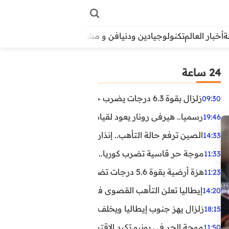
أخبار العالم
تكنولوجيا
دين ودنيا
فن و مشاهير
منوعات
الأبراج
آراء
24 ساعة
زلزال بقوة 6.3 درجات يضرب جنوب الفلبين.. ولا تحذير من تسونامي حتى الآن
09:30
رسميا.. هيرفي رونار يعود لقيادة منتخب كوت ديفوار
19:46
الصين ترفع حالة التأهب.. إنذاران جديدان بسبب الأمطار الغ
14:33
موجة حر قاسية تضرب كوريا.. وفيات وإصابات ونفوق مئات ا
11:33
هزة أرضية بقوة 5.6 درجات تضرب مصر
11:23
إيطاليا تعلن التأهب القصوى في 23 مدينة بسبب موجة حر شديدة
14:20
زلزال يهز جنوب إيطاليا ويخلف عشرات الجرحى
18:15
موجة الحر في يونيو تكبد الاقتصاد البريطاني خسائر تجاوزت 1.5 مليار دول
11:50