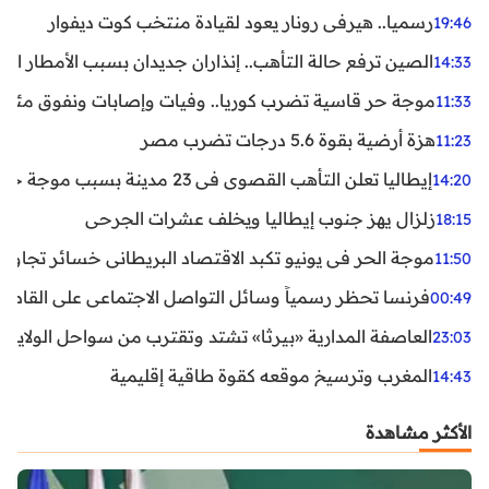
رسميا.. هيرفي رونار يعود لقيادة منتخب كوت ديفوار
19:46
الصين ترفع حالة التأهب.. إنذاران جديدان بسبب الأمطار الغ
14:33
موجة حر قاسية تضرب كوريا.. وفيات وإصابات ونفوق مئات ا
11:33
هزة أرضية بقوة 5.6 درجات تضرب مصر
11:23
إيطاليا تعلن التأهب القصوى في 23 مدينة بسبب موجة حر شديدة
14:20
زلزال يهز جنوب إيطاليا ويخلف عشرات الجرحى
18:15
موجة الحر في يونيو تكبد الاقتصاد البريطاني خسائر تجاوزت 1.5 مليار دول
11:50
فرنسا تحظر رسمياً وسائل التواصل الاجتماعي على القاصرين دو
00:49
العاصفة المدارية «بيرثا» تشتد وتقترب من سواحل الولايات
23:03
المغرب وترسيخ موقعه كقوة طاقية إقليمية
14:43
الأكثر مشاهدة