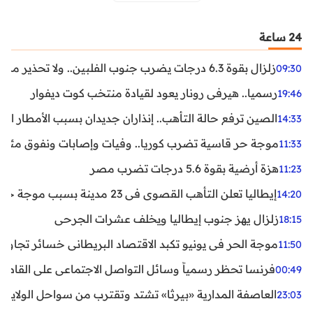
24 ساعة
زلزال بقوة 6.3 درجات يضرب جنوب الفلبين.. ولا تحذير من تسونامي حتى الآن
09:30
رسميا.. هيرفي رونار يعود لقيادة منتخب كوت ديفوار
19:46
الصين ترفع حالة التأهب.. إنذاران جديدان بسبب الأمطار الغ
14:33
موجة حر قاسية تضرب كوريا.. وفيات وإصابات ونفوق مئات ا
11:33
هزة أرضية بقوة 5.6 درجات تضرب مصر
11:23
إيطاليا تعلن التأهب القصوى في 23 مدينة بسبب موجة حر شديدة
14:20
زلزال يهز جنوب إيطاليا ويخلف عشرات الجرحى
18:15
موجة الحر في يونيو تكبد الاقتصاد البريطاني خسائر تجاوزت 1.5 مليار دول
11:50
فرنسا تحظر رسمياً وسائل التواصل الاجتماعي على القاصرين دو
00:49
العاصفة المدارية «بيرثا» تشتد وتقترب من سواحل الولايات
23:03