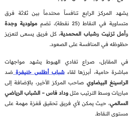
يشهد المركز الرابع تنافساً محتدماً بين ثلاثة فرق
متساوية في النقاط (25 نقطة)، تضم
مولودية وجدة
و
أمل تزنيت
و
شباب المحمدية
، كل فريق يسعى لتعزيز
حظوظه في المنافسة على الصعود.
في المقابل، صراع تفادي الهبوط يشهد مواجهات
مباشرة حامية، أبرزها لقاء
شباب أطلس خنيفرة
ضد
الراسينغ البيضاوي
صاحب المركز الأخير، بالإضافة إلى
مباريات وسط الترتيب مثل
وداد فاس – الشباب الرياضي
السالمي
، حيث يمكن لأي فريق تحقيق قفزة مهمة على
مستوى النقاط.