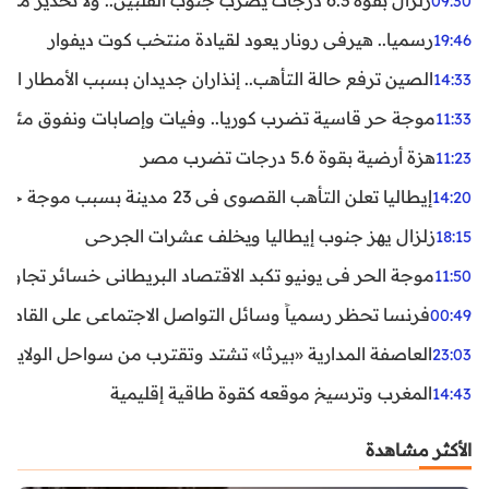
زلزال بقوة 6.3 درجات يضرب جنوب الفلبين.. ولا تحذير من تسونامي حتى الآن
09:30
رسميا.. هيرفي رونار يعود لقيادة منتخب كوت ديفوار
19:46
الصين ترفع حالة التأهب.. إنذاران جديدان بسبب الأمطار الغ
14:33
موجة حر قاسية تضرب كوريا.. وفيات وإصابات ونفوق مئات ا
11:33
هزة أرضية بقوة 5.6 درجات تضرب مصر
11:23
إيطاليا تعلن التأهب القصوى في 23 مدينة بسبب موجة حر شديدة
14:20
زلزال يهز جنوب إيطاليا ويخلف عشرات الجرحى
18:15
موجة الحر في يونيو تكبد الاقتصاد البريطاني خسائر تجاوزت 1.5 مليار دول
11:50
فرنسا تحظر رسمياً وسائل التواصل الاجتماعي على القاصرين دو
00:49
العاصفة المدارية «بيرثا» تشتد وتقترب من سواحل الولايات
23:03
المغرب وترسيخ موقعه كقوة طاقية إقليمية
14:43
الأكثر مشاهدة