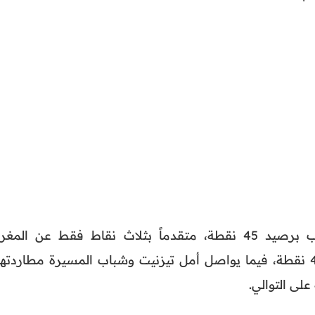
ويتصدر وداد تمارة جدول الترتيب برصيد 45 نقطة، متقدماً بثلاث نقاط فقط عن الم
التطواني صاحب المركز الثاني بـ42 نقطة، فيما يواصل أمل تيزنيت وشباب المسيرة مطاردته