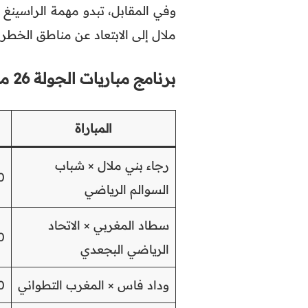
وفي المقابل، تبدو مهمة الراسينغ 
ملال إلى الابتعاد عن مناطق الخطر
برنامج مباريات الجولة 26 من البطولة الوطنية
المباراة
رجاء بني ملال × شباب
0
السوالم الرياضي
سطاد المغربي × الاتحاد
0
الرياضي البجعدي
وداد فاس × المغرب التطواني
0