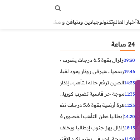
أخبار العالم
تكنولوجيا
دين ودنيا
فن و مشاهير
منوعات
الأبراج
آراء
24 ساعة
زلزال بقوة 6.3 درجات يضرب جنوب الفلبين.. ولا تحذير من تسونامي حتى الآن
09:30
رسميا.. هيرفي رونار يعود لقيادة منتخب كوت ديفوار
19:46
الصين ترفع حالة التأهب.. إنذاران جديدان بسبب الأمطار الغ
14:33
موجة حر قاسية تضرب كوريا.. وفيات وإصابات ونفوق مئات ا
11:33
هزة أرضية بقوة 5.6 درجات تضرب مصر
11:23
إيطاليا تعلن التأهب القصوى في 23 مدينة بسبب موجة حر شديدة
14:20
زلزال يهز جنوب إيطاليا ويخلف عشرات الجرحى
18:15
موجة الحر في يونيو تكبد الاقتصاد البريطاني خسائر تجاوزت 1.5 مليار دول
11:50