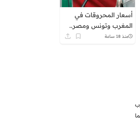
أسعار المحروقات في
المغرب وتونس ومصر..
لماذا يبدو الفارق كبيرًا؟
منذ 18 ساعة
غرب
ما