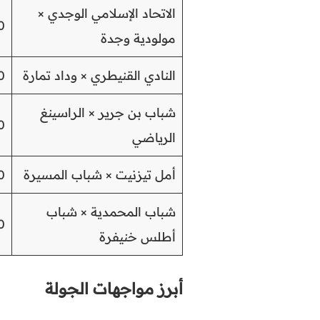
الاتحاد الإسلامي الوجدي ×
0
مولودية وجدة
النادي القنيطري × وداد تمارة
0
شباب بن جرير × الراسينغ
0
الرياضي
أمل تيزنيت × شباب المسيرة
0
شباب المحمدية × شباب
0
أطلس خنيفرة
أبرز مواجهات الجولة