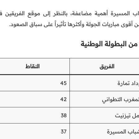
 المسيرة أهمية مضاعفة، بالنظر إلى موقع الفريقين ف
 أقوى مباريات الجولة وأكثرها تأثيراً على سباق الصعود.
الفريق
النقاط
داد تمارة
45
لمغرب التطواني
42
مل تيزنيت
38
باب المسيرة
37