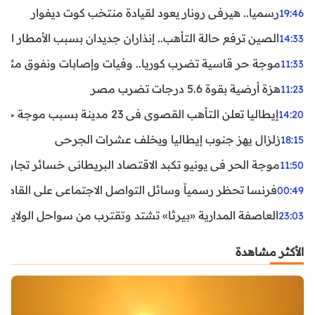
رسميا.. هيرفي رونار يعود لقيادة منتخب كوت ديفوار
19:46
الصين ترفع حالة التأهب.. إنذاران جديدان بسبب الأمطار الغ
14:33
موجة حر قاسية تضرب كوريا.. وفيات وإصابات ونفوق مئات ا
11:33
هزة أرضية بقوة 5.6 درجات تضرب مصر
11:23
إيطاليا تعلن التأهب القصوى في 23 مدينة بسبب موجة حر شديدة
14:20
زلزال يهز جنوب إيطاليا ويخلف عشرات الجرحى
18:15
موجة الحر في يونيو تكبد الاقتصاد البريطاني خسائر تجاوزت 1.5 مليار دول
11:50
فرنسا تحظر رسمياً وسائل التواصل الاجتماعي على القاصرين دو
00:49
العاصفة المدارية «بيرثا» تشتد وتقترب من سواحل الولايات
23:03
الأكثر مشاهدة