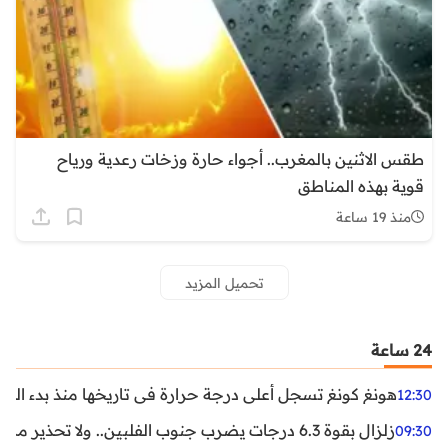
طقس الاثنين بالمغرب.. أجواء حارة وزخات رعدية ورياح
قوية بهذه المناطق
منذ 19 ساعة
تحميل المزيد
24 ساعة
هونغ كونغ تسجل أعلى درجة حرارة في تاريخها منذ بدء القياسات
12:30
زلزال بقوة 6.3 درجات يضرب جنوب الفلبين.. ولا تحذير من تسونامي حتى الآن
09:30