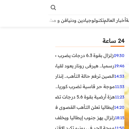
أخبار العالم
تكنولوجيا
دين ودنيا
فن و مشاهير
منوعات
الأبراج
آراء
24 ساعة
زلزال بقوة 6.3 درجات يضرب جنوب الفلبين.. ولا تحذير من تسونامي حتى الآن
09:30
رسميا.. هيرفي رونار يعود لقيادة منتخب كوت ديفوار
19:46
الصين ترفع حالة التأهب.. إنذاران جديدان بسبب الأمطار الغ
14:33
موجة حر قاسية تضرب كوريا.. وفيات وإصابات ونفوق مئات ا
11:33
هزة أرضية بقوة 5.6 درجات تضرب مصر
11:23
إيطاليا تعلن التأهب القصوى في 23 مدينة بسبب موجة حر شديدة
14:20
زلزال يهز جنوب إيطاليا ويخلف عشرات الجرحى
18:15
موجة الحر في يونيو تكبد الاقتصاد البريطاني خسائر تجاوزت 1.5 مليار دول
11:50