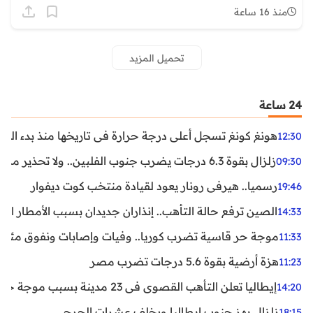
منذ 16 ساعة
تحميل المزيد
24 ساعة
هونغ كونغ تسجل أعلى درجة حرارة في تاريخها منذ بدء القياسات
12:30
زلزال بقوة 6.3 درجات يضرب جنوب الفلبين.. ولا تحذير من تسونامي حتى الآن
09:30
رسميا.. هيرفي رونار يعود لقيادة منتخب كوت ديفوار
19:46
الصين ترفع حالة التأهب.. إنذاران جديدان بسبب الأمطار الغ
14:33
موجة حر قاسية تضرب كوريا.. وفيات وإصابات ونفوق مئات ا
11:33
هزة أرضية بقوة 5.6 درجات تضرب مصر
11:23
إيطاليا تعلن التأهب القصوى في 23 مدينة بسبب موجة حر شديدة
14:20
زلزال يهز جنوب إيطاليا ويخلف عشرات الجرحى
18:15