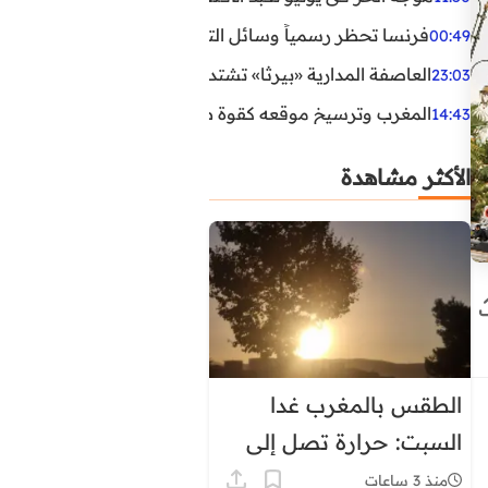
فرنسا تحظر رسمياً وسائل التواصل الاجتماعي على القاصرين دو
00:49
العاصفة المدارية «بيرثا» تشتد وتقترب من سواحل الولايات
23:03
المغرب وترسيخ موقعه كقوة طاقية إقليمية
14:43
الأكثر مشاهدة
الطقس بالمغرب غدا
السبت: حرارة تصل إلى
45 درجة وزخات رعدية
منذ 3 ساعات