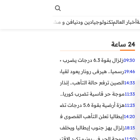
أخبار العالم
تكنولوجيا
دين ودنيا
فن و مشاهير
منوعات
الأبراج
آراء
24 ساعة
زلزال بقوة 6.3 درجات يضرب جنوب الفلبين.. ولا تحذير من تسونامي حتى الآن
09:30
رسميا.. هيرفي رونار يعود لقيادة منتخب كوت ديفوار
19:46
الصين ترفع حالة التأهب.. إنذاران جديدان بسبب الأمطار الغ
14:33
موجة حر قاسية تضرب كوريا.. وفيات وإصابات ونفوق مئات ا
11:33
هزة أرضية بقوة 5.6 درجات تضرب مصر
11:23
إيطاليا تعلن التأهب القصوى في 23 مدينة بسبب موجة حر شديدة
14:20
زلزال يهز جنوب إيطاليا ويخلف عشرات الجرحى
18:15
موجة الحر في يونيو تكبد الاقتصاد البريطاني خسائر تجاوزت 1.5 مليار دول
11:50