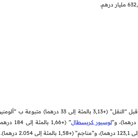
– تم تسجيل أقوى الارتفاعات من قبل “النقل” (+3,13 بالمئة إلى 33 درهما) متبوعة ب “أل
لوسيور كريسطال
” (+1,66 بالمئة إلى 184 