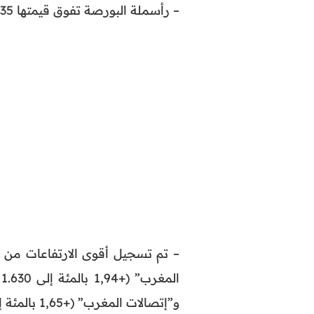
– رأسملة البورصة تفوق قيمتها 632,35 مليار درهم.
المغرب” (+1,94 بالمئة إلى 1.630 درهما)، و”
و”إتصالات المغرب” (+1,65 بالمئة إلى 123,1 درهما)، و”مناجم” (+1,58 بالمئة إلى 2.054 درهما).