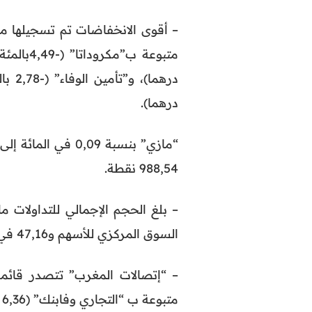
درهما).
988,54 نقطة.
السوق المركزي للأسهم و47,16 في سوق التحويلات.
متبوعة ب “التجاري وفابنك” (6,36 مليون درهم)، و”