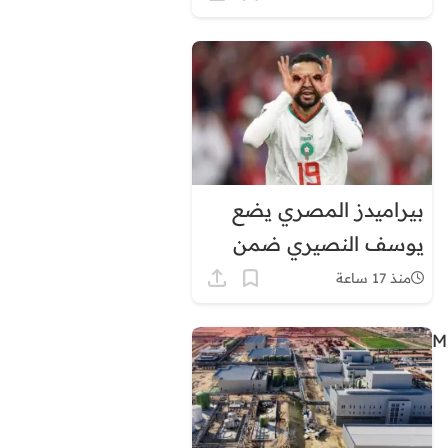
في هذه المناطق
بيراميدز المصري يضع
يوسف النصيري ضمن
أولوياته الهجومية
منذ 17 ساعة
12 نقطة، ومؤشر MSI 20