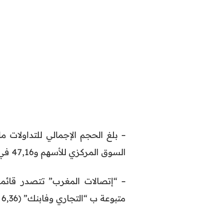
السوق المركزي للأسهم و47,16 في سوق التحويلات.
متبوعة ب “التجاري وفابنك” (6,36 مليون درهم)، و”البنك الشعبي المركزي” (6,01 مليون درهم).