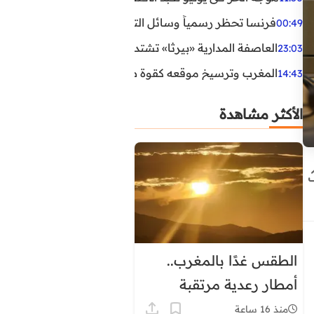
فرنسا تحظر رسمياً وسائل التواصل الاجتماعي على القاصرين دو
00:49
العاصفة المدارية «بيرثا» تشتد وتقترب من سواحل الولايات
23:03
المغرب وترسيخ موقعه كقوة طاقية إقليمية
14:43
الأكثر مشاهدة
الطقس غدًا بالمغرب..
أمطار رعدية مرتقبة
وحرارة تصل إلى 45 درجة
منذ 16 ساعة