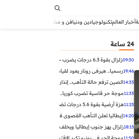
أخبار العالم
تكنولوجيا
دين ودنيا
فن و مشاهير
منوعات
الأبراج
آراء
24 ساعة
زلزال بقوة 6.3 درجات يضرب جنوب الفلبين.. ولا تحذير من تسونامي حتى الآن
09:30
رسميا.. هيرفي رونار يعود لقيادة منتخب كوت ديفوار
19:46
الصين ترفع حالة التأهب.. إنذاران جديدان بسبب الأمطار الغ
14:33
موجة حر قاسية تضرب كوريا.. وفيات وإصابات ونفوق مئات ا
11:33
هزة أرضية بقوة 5.6 درجات تضرب مصر
11:23
إيطاليا تعلن التأهب القصوى في 23 مدينة بسبب موجة حر شديدة
14:20
زلزال يهز جنوب إيطاليا ويخلف عشرات الجرحى
18:15
موجة الحر في يونيو تكبد الاقتصاد البريطاني خسائر تجاوزت 1.5 مليار دول
11:50