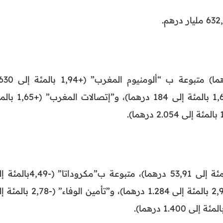
“النقل” (+3,13 بالمئة إلى 33 درهما) متبوعة ب “ألومنيوم
درهما)، و”لوسيور كريسطال” (+1,66 بالمئة إلى 184 درهما)، و”إت
ـ “دلاتر لفيفي المغرب” (-5,55 بالمئة إلى 53,91 درهما)، متبوعة ب”مكرودات
511 درهما)، و”سنلام المغرب” (-2,95 بالمئة إلى 1.284 درهما)، و”تأمين الوفاء”