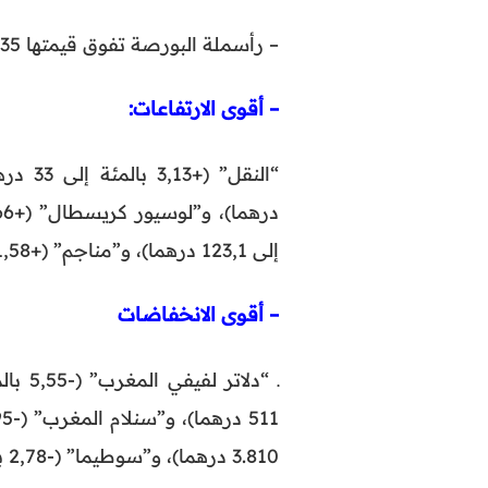
– رأسملة البورصة تفوق قيمتها 632,35 مليار درهم.
– أقوى الارتفاعات:
إلى 123,1 درهما)، و”مناجم” (+1,58 بالمئة إلى 2.054 درهما).
– أقوى الانخفاضات
3.810 درهما)، و”سوطيما” (-2,78 بالمئة إلى 1.400 درهما).