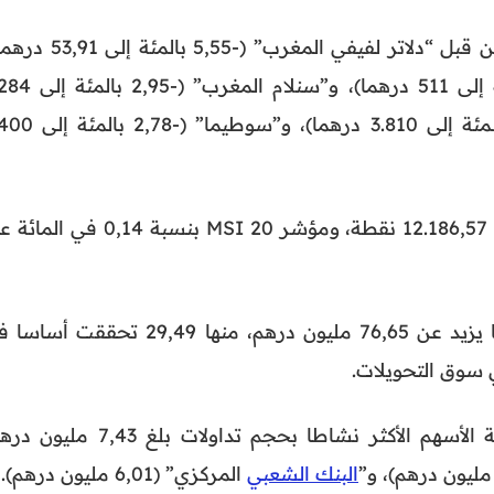
– أقوى الانخفاضات تم تسجيلها من قبل “دلاتر لفيفي المغرب” (-5,55 با
متبوعة ب”مكروداتا” (-4,49بالمئة إلى 511 درهما)، و”سنلام 
درهما)، و”تأمين الوفاء” (-2,78 بالمئة إلى 3.810 درهما)، و”س
“مازي” بنسبة 0,09 في المائة إلى 12.186,57 نقطة، ومؤشر MSI 20 بنسبة 0,14 ف
– بلغ الحجم الإجمالي للتداولات ما يزيد عن 76,65 مليون درهم، منها 29,49 تحققت
– “إتصالات المغرب” تتصدر قائمة الأسهم الأكثر نشاطا بحجم تداولات بلغ 7,43
البنك الشعبي
المركزي” (6,01 مليون درهم).