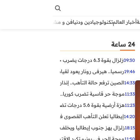
أخبار العالم
تكنولوجيا
دين ودنيا
فن و مشاهير
منوعات
الأبراج
آراء
24 ساعة
زلزال بقوة 6.3 درجات يضرب جنوب الفلبين.. ولا تحذير من تسونامي حتى الآن
09:30
رسميا.. هيرفي رونار يعود لقيادة منتخب كوت ديفوار
19:46
الصين ترفع حالة التأهب.. إنذاران جديدان بسبب الأمطار الغ
14:33
موجة حر قاسية تضرب كوريا.. وفيات وإصابات ونفوق مئات ا
11:33
هزة أرضية بقوة 5.6 درجات تضرب مصر
11:23
إيطاليا تعلن التأهب القصوى في 23 مدينة بسبب موجة حر شديدة
14:20
زلزال يهز جنوب إيطاليا ويخلف عشرات الجرحى
18:15
موجة الحر في يونيو تكبد الاقتصاد البريطاني خسائر تجاوزت 1.5 مليار دول
11:50