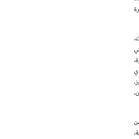
ة
دانت،
جة مئوية في
،
ي
،
،
ن
ية،