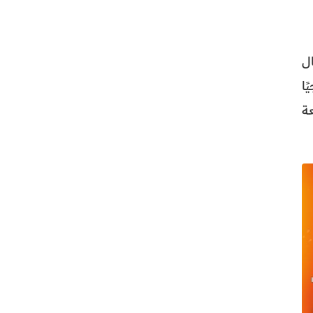
ل
ًا
ة