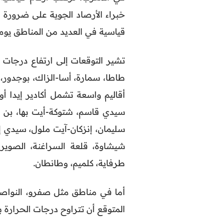
خبراء الأرصاد الجوية على ضرورة
قياسية في العديد من المناطق يومي الاثنين و
أقاليم واسعة تشمل أكادير إيدا أو
سيدي قاسم، شتوكة-أيت بها، بن س
سليمان، إنزكان-آيت ملول، سيدي إف
شيشاوة، قلعة السراغنة، الصويرة
طرفاية، كلميم، وطانطان.
أما في مناطق مثل صفرو، النواصر،