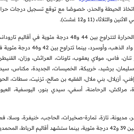
 اتخاذ الحيطة والحذر، خصوصًا مع توقع تسجيل درجات حرار
الثلاثاء (11 و12 غشت).
تشير التوقعات إلى ارتفاع درجات الحرارة لتتراوح بين 44 و48 درجة مئوية في أقاليم تارو
طاطا، سمارة، أسا-الزاك، بوجدور، واد الذهب، وأوسرد، بينما تتراوح بين 42 و46 در
 تنان، فاس، مولاي يعقوب، تاونات، العرائش، وزان، القنيطرة
ليمان، برشيد، خريبكة، الخميسات، الجديدة، مكناس، سيد
ني، أزيلال، بني ملال، الفقيه بن صالح، تزنيت، سطات، الحوز
، مراكش، الرحامنة، أسفي، سيدي بنور، اليوسفية، العيون
 مديونة، تازة، تمارة-صخيرات، الحاجب، خنيفرة، وسلا، فم
المتوقع أن تتراوح درجات الحرارة بين 39 و42 درجة مئوية، بينما ستشهد أقاليم الرباط، المحمد