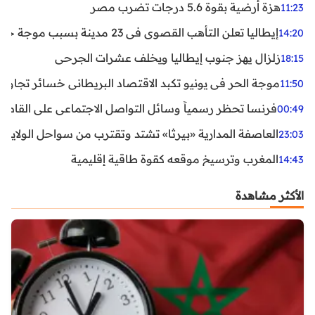
هزة أرضية بقوة 5.6 درجات تضرب مصر
11:23
إيطاليا تعلن التأهب القصوى في 23 مدينة بسبب موجة حر شديدة
14:20
زلزال يهز جنوب إيطاليا ويخلف عشرات الجرحى
18:15
موجة الحر في يونيو تكبد الاقتصاد البريطاني خسائر تجاوزت 1.5 مليار دول
11:50
فرنسا تحظر رسمياً وسائل التواصل الاجتماعي على القاصرين دو
00:49
العاصفة المدارية «بيرثا» تشتد وتقترب من سواحل الولايات
23:03
المغرب وترسيخ موقعه كقوة طاقية إقليمية
14:43
الأكثر مشاهدة