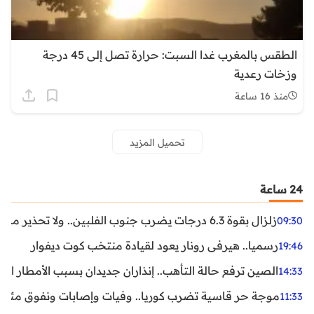
الطقس بالمغرب غدا السبت: حرارة تصل إلى 45 درجة
وزخات رعدية
منذ 16 ساعة
تحميل المزيد
24 ساعة
زلزال بقوة 6.3 درجات يضرب جنوب الفلبين.. ولا تحذير من تسونامي حتى الآن
09:30
رسميا.. هيرفي رونار يعود لقيادة منتخب كوت ديفوار
19:46
الصين ترفع حالة التأهب.. إنذاران جديدان بسبب الأمطار الغ
14:33
موجة حر قاسية تضرب كوريا.. وفيات وإصابات ونفوق مئات ا
11:33