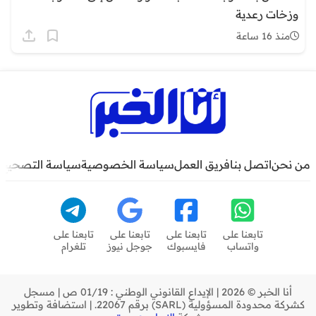
وزخات رعدية
منذ 16 ساعة
من نحن
اتصل بنا
فريق العمل
سياسة الخصوصية
سياسة التصحيح
تابعنا على
تابعنا على
تابعنا على
تابعنا على
واتساب
فايسبوك
جوجل نيوز
تلغرام
أنا الخبر © 2026 | الإيداع القانوني الوطني : 01/19 ص | مسجل
كشركة محدودة المسؤولية (SARL) برقم 22067. | استضافة وتطوير