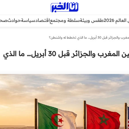
عالم 2026
طقس وبيئة
سلطة ومجتمع
اقتصاد
سياسة
حوادث
صحة
 أبريل… ما الذي تخطط له واشنطن؟
تحرك أمريكي مفاجئ بين المغرب والجزائر قبل 30 أبريل… ما الذي