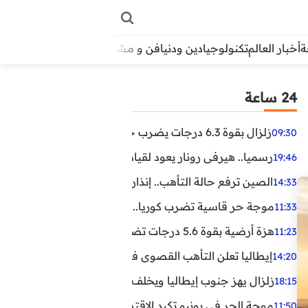
أخبار العالم
تكنولوجيا
دين ودنيا
فن و مشاهير
منوعات
الأبراج
آراء
24 ساعة
زلزال بقوة 6.3 درجات يضرب جنوب الفلبين.. ولا تحذير من تسونامي حتى الآن
09:30
رسميا.. هيرفي رونار يعود لقيادة منتخب كوت ديفوار
19:46
الصين ترفع حالة التأهب.. إنذاران جديدان بسبب الأمطار الغ
14:33
موجة حر قاسية تضرب كوريا.. وفيات وإصابات ونفوق مئات ا
11:33
هزة أرضية بقوة 5.6 درجات تضرب مصر
11:23
إيطاليا تعلن التأهب القصوى في 23 مدينة بسبب موجة حر شديدة
14:20
زلزال يهز جنوب إيطاليا ويخلف عشرات الجرحى
18:15
موجة الحر في يونيو تكبد الاقتصاد البريطاني خسائر تجاوزت 1.5 مليار دول
11:50