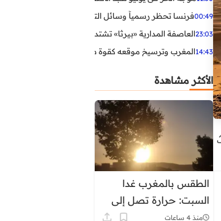
فرنسا تحظر رسمياً وسائل التواصل الاجتماعي على القاصرين دو
00:49
العاصفة المدارية «بيرثا» تشتد وتقترب من سواحل الولايات
23:03
المغرب وترسيخ موقعه كقوة طاقية إقليمية
14:43
الأكثر مشاهدة
الطقس بالمغرب غدا
السبت: حرارة تصل إلى
45 درجة وزخات رعدية
منذ 4 ساعات