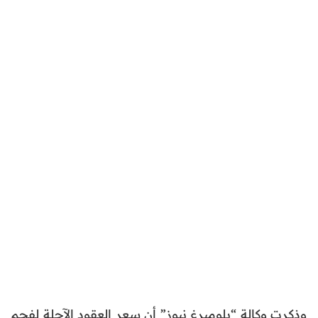
وذكرت وكالة “بلومبرغ نيوز” أن سعر العقود الآجلة لفحم