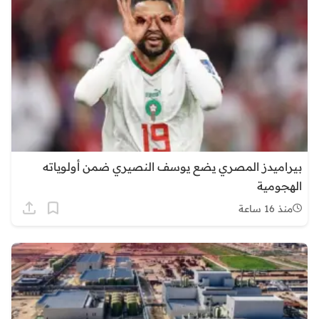
بيراميدز المصري يضع يوسف النصيري ضمن أولوياته
الهجومية
منذ 16 ساعة