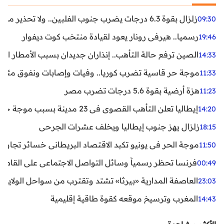
زلزال بقوة 6.3 درجات يضرب جنوب الفلبين.. ولا تحذير من تسونامي حتى الآن
09:30
رسميا.. هيرفي رونار يعود لقيادة منتخب كوت ديفوار
19:46
الصين ترفع حالة التأهب.. إنذاران جديدان بسبب الأمطار الغ
14:33
موجة حر قاسية تضرب كوريا.. وفيات وإصابات ونفوق مئات ا
11:33
هزة أرضية بقوة 5.6 درجات تضرب مصر
11:23
إيطاليا تعلن التأهب القصوى في 23 مدينة بسبب موجة حر شديدة
14:20
زلزال يهز جنوب إيطاليا ويخلف عشرات الجرحى
18:15
موجة الحر في يونيو تكبد الاقتصاد البريطاني خسائر تجاوزت 1.5 مليار دول
11:50
فرنسا تحظر رسمياً وسائل التواصل الاجتماعي على القاصرين دو
00:49
العاصفة المدارية «بيرثا» تشتد وتقترب من سواحل الولايات
23:03
المغرب وترسيخ موقعه كقوة طاقية إقليمية
14:43