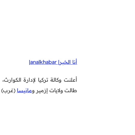
أنا الخبر| analkhabar|
طالت ولايات إزمير و
مانيسا
(غرب) و