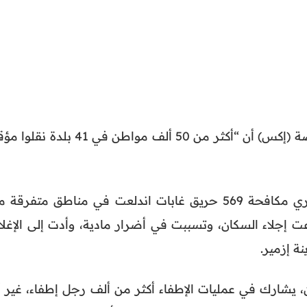
وذكرت الوكالة في منشور على منصة (إكس) أن “أكثر من 50 ألف مواطن في 41 بلدة ن
وتواصل تركيا منذ فاتح يونيو الجاري مكافحة 569 حريق غابات اندلعت في مناطق متفرقة
عت إجلاء السكان، وتسببت في أضرار مادية، وأدت إلى الإغلا
ة إزمير.
ن، يشارك في عمليات الإطفاء أكثر من ألف رجل إطفاء، غير أ