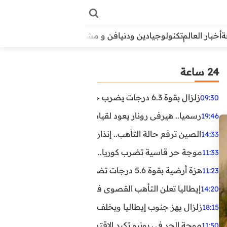
أخبار العالم
تكنولوجيا
دين ودنيا
فن و مشاهير
منوعات
الأبراج
آراء
24 ساعة
زلزال بقوة 6.3 درجات يضرب جنوب الفلبين.. ولا تحذير من تسونامي حتى الآن
09:30
رسميا.. هيرفي رونار يعود لقيادة منتخب كوت ديفوار
19:46
الصين ترفع حالة التأهب.. إنذاران جديدان بسبب الأمطار الغ
14:33
موجة حر قاسية تضرب كوريا.. وفيات وإصابات ونفوق مئات ا
11:33
هزة أرضية بقوة 5.6 درجات تضرب مصر
11:23
إيطاليا تعلن التأهب القصوى في 23 مدينة بسبب موجة حر شديدة
14:20
زلزال يهز جنوب إيطاليا ويخلف عشرات الجرحى
18:15
موجة الحر في يونيو تكبد الاقتصاد البريطاني خسائر تجاوزت 1.5 مليار دول
11:50