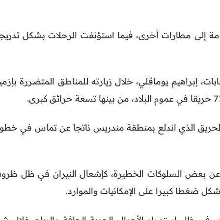
دمة إلى مطارات أخرى، فيما استؤنفت الرحلات بشكل تدريج
بات، إبراهيم يوماقلي، خلال زيارته للمناطق المتضررة بإزمي
 الحريق الذي اندلع بمنطقة مندريس ناتجا عن تماس في خطو
لي عن بعض السلوكات الخطيرة، كإشعال النيران في ظل ظرو
كل ضغطا كبيرا على الإمكانيات والموارد.
 في ظل استمرار الأحوال الجوية الجافة والرياح خلال شه