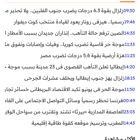
زلزال بقوة 6.3 درجات يضرب جنوب الفلبين.. ولا تحذير من تسونامي حتى الآن
09:30
رسميا.. هيرفي رونار يعود لقيادة منتخب كوت ديفوار
19:46
الصين ترفع حالة التأهب.. إنذاران جديدان بسبب الأمطار الغ
14:33
موجة حر قاسية تضرب كوريا.. وفيات وإصابات ونفوق مئات ا
11:33
هزة أرضية بقوة 5.6 درجات تضرب مصر
11:23
إيطاليا تعلن التأهب القصوى في 23 مدينة بسبب موجة حر شديدة
14:20
زلزال يهز جنوب إيطاليا ويخلف عشرات الجرحى
18:15
موجة الحر في يونيو تكبد الاقتصاد البريطاني خسائر تجاوزت 1.5 مليار دول
11:50
فرنسا تحظر رسمياً وسائل التواصل الاجتماعي على القاصرين دو
00:49
العاصفة المدارية «بيرثا» تشتد وتقترب من سواحل الولايات
23:03
المغرب وترسيخ موقعه كقوة طاقية إقليمية
14:43
الأكثر مشاهدة