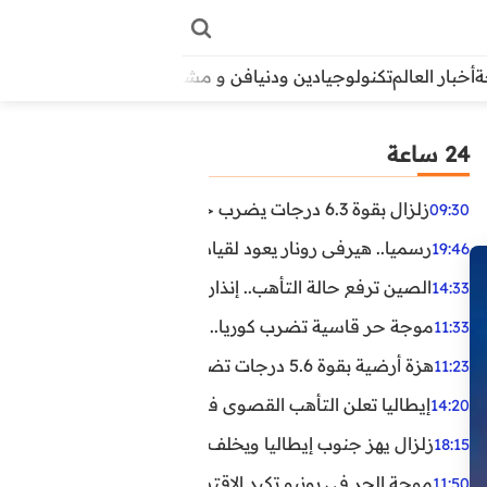
أخبار العالم
تكنولوجيا
دين ودنيا
فن و مشاهير
منوعات
الأبراج
آراء
24 ساعة
زلزال بقوة 6.3 درجات يضرب جنوب الفلبين.. ولا تحذير من تسونامي حتى الآن
09:30
رسميا.. هيرفي رونار يعود لقيادة منتخب كوت ديفوار
19:46
الصين ترفع حالة التأهب.. إنذاران جديدان بسبب الأمطار الغ
14:33
موجة حر قاسية تضرب كوريا.. وفيات وإصابات ونفوق مئات ا
11:33
هزة أرضية بقوة 5.6 درجات تضرب مصر
11:23
إيطاليا تعلن التأهب القصوى في 23 مدينة بسبب موجة حر شديدة
14:20
زلزال يهز جنوب إيطاليا ويخلف عشرات الجرحى
18:15
موجة الحر في يونيو تكبد الاقتصاد البريطاني خسائر تجاوزت 1.5 مليار دول
11:50