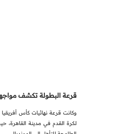
قرعة البطولة تكشف مواجه
وكانت قرعة نهائيات كأس أفريقيا لأقل من 17 سنة قد أُجريت يو
لكرة القدم في مدينة القاهرة، ح
الطامحة للتأهل إلى المونديال.