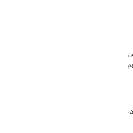
ن
م
،