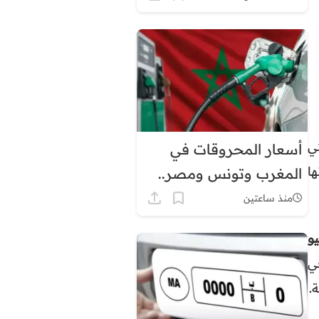
الصدارة بثروة قياسية
يا تحت 17 سنة التي
أسعار المحروقات في
ا
المغرب وتونس ومصر..
لماذا يبدو الفارق كبيرًا؟
منذ ساعتين
يونيو
في
.