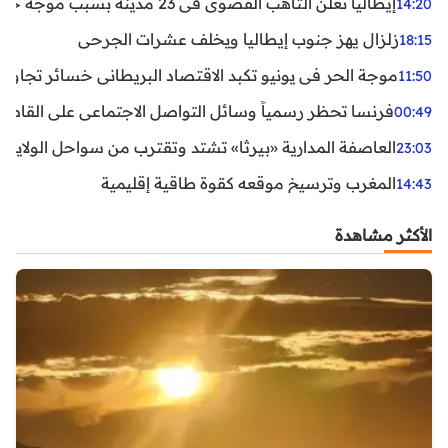
إيطاليا تعلن التأهب القصوى في 23 مدينة بسبب موجة حر شديدة
14:20
زلزال يهز جنوب إيطاليا ويخلف عشرات الجرحى
18:15
موجة الحر في يونيو تكبد الاقتصاد البريطاني خسائر تجاوزت 1.5 مليار دول
11:50
فرنسا تحظر رسمياً وسائل التواصل الاجتماعي على القاصرين دو
00:49
العاصفة المدارية «بيرثا» تشتد وتقترب من سواحل الولايات
23:03
المغرب وترسيخ موقعه كقوة طاقية إقليمية
14:43
الأكثر مشاهدة