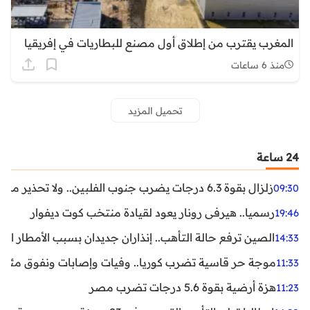
المغرب يقترب من إطلاق أول مصنع للبطاريات في إفريقيا
منذ 6 ساعات
تحميل المزيد
24 ساعة
زلزال بقوة 6.3 درجات يضرب جنوب الفلبين.. ولا تحذير من تسونامي حتى الآن
09:30
رسميا.. هيرفي رونار يعود لقيادة منتخب كوت ديفوار
19:46
الصين ترفع حالة التأهب.. إنذاران جديدان بسبب الأمطار الغ
14:33
موجة حر قاسية تضرب كوريا.. وفيات وإصابات ونفوق مئات ا
11:33
هزة أرضية بقوة 5.6 درجات تضرب مصر
11:23