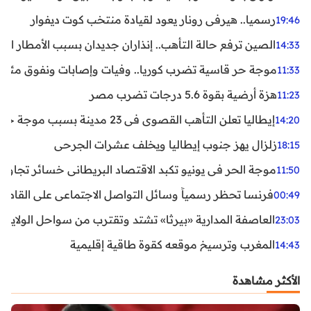
رسميا.. هيرفي رونار يعود لقيادة منتخب كوت ديفوار
19:46
الصين ترفع حالة التأهب.. إنذاران جديدان بسبب الأمطار الغ
14:33
موجة حر قاسية تضرب كوريا.. وفيات وإصابات ونفوق مئات ا
11:33
هزة أرضية بقوة 5.6 درجات تضرب مصر
11:23
إيطاليا تعلن التأهب القصوى في 23 مدينة بسبب موجة حر شديدة
14:20
زلزال يهز جنوب إيطاليا ويخلف عشرات الجرحى
18:15
موجة الحر في يونيو تكبد الاقتصاد البريطاني خسائر تجاوزت 1.5 مليار دول
11:50
فرنسا تحظر رسمياً وسائل التواصل الاجتماعي على القاصرين دو
00:49
العاصفة المدارية «بيرثا» تشتد وتقترب من سواحل الولايات
23:03
المغرب وترسيخ موقعه كقوة طاقية إقليمية
14:43
الأكثر مشاهدة