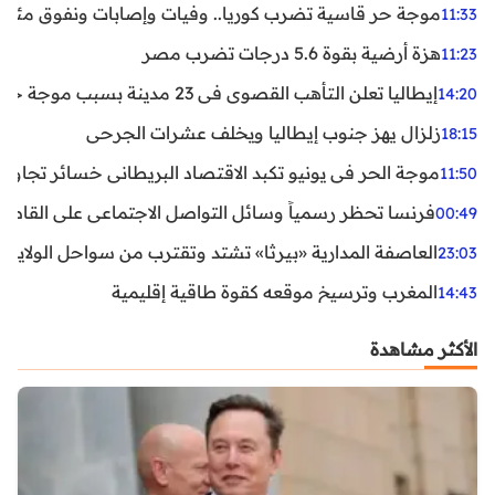
موجة حر قاسية تضرب كوريا.. وفيات وإصابات ونفوق مئات ا
11:33
هزة أرضية بقوة 5.6 درجات تضرب مصر
11:23
إيطاليا تعلن التأهب القصوى في 23 مدينة بسبب موجة حر شديدة
14:20
زلزال يهز جنوب إيطاليا ويخلف عشرات الجرحى
18:15
موجة الحر في يونيو تكبد الاقتصاد البريطاني خسائر تجاوزت 1.5 مليار دول
11:50
فرنسا تحظر رسمياً وسائل التواصل الاجتماعي على القاصرين دو
00:49
العاصفة المدارية «بيرثا» تشتد وتقترب من سواحل الولايات
23:03
المغرب وترسيخ موقعه كقوة طاقية إقليمية
14:43
الأكثر مشاهدة