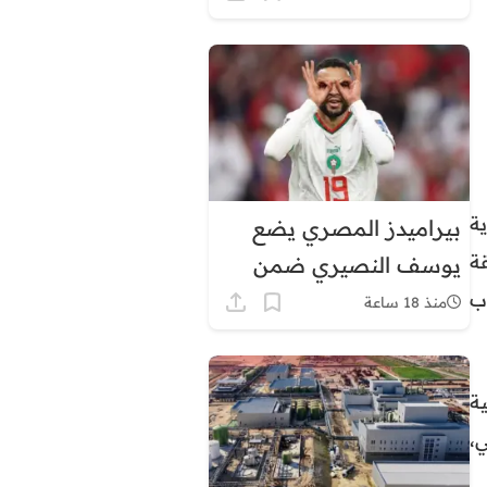
في هذه المناطق
ة
بيراميدز المصري يضع
ة
يوسف النصيري ضمن
ب
أولوياته الهجومية
منذ 18 ساعة
ة
،