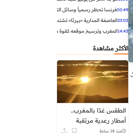
فرنسا تحظر رسمياً وسائل التواصل الاجتماعي على القاصرين دو
00:49
العاصفة المدارية «بيرثا» تشتد وتقترب من سواحل الولايات
23:03
المغرب وترسيخ موقعه كقوة طاقية إقليمية
14:43
الأكثر مشاهدة
الطقس غدًا بالمغرب..
أمطار رعدية مرتقبة
وحرارة تصل إلى 45 درجة
منذ 18 ساعة