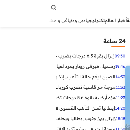
أخبار العالم
تكنولوجيا
دين ودنيا
فن و مشاهير
منوعات
الأبراج
آراء
24 ساعة
زلزال بقوة 6.3 درجات يضرب جنوب الفلبين.. ولا تحذير من تسونامي حتى الآن
09:30
رسميا.. هيرفي رونار يعود لقيادة منتخب كوت ديفوار
19:46
الصين ترفع حالة التأهب.. إنذاران جديدان بسبب الأمطار الغ
14:33
موجة حر قاسية تضرب كوريا.. وفيات وإصابات ونفوق مئات ا
11:33
هزة أرضية بقوة 5.6 درجات تضرب مصر
11:23
إيطاليا تعلن التأهب القصوى في 23 مدينة بسبب موجة حر شديدة
14:20
زلزال يهز جنوب إيطاليا ويخلف عشرات الجرحى
18:15
موجة الحر في يونيو تكبد الاقتصاد البريطاني خسائر تجاوزت 1.5 مليار دول
11:50