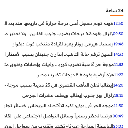
24 ساعة
هونغ كونغ تسجل أعلى درجة حرارة في تاريخها منذ بدء القياسات
12:30
زلزال بقوة 6.3 درجات يضرب جنوب الفلبين.. ولا تحذير من تسونامي حتى الآن
09:30
رسميا.. هيرفي رونار يعود لقيادة منتخب كوت ديفوار
19:46
الصين ترفع حالة التأهب.. إنذاران جديدان بسبب الأمطار الغ
14:33
موجة حر قاسية تضرب كوريا.. وفيات وإصابات ونفوق مئات ا
11:33
هزة أرضية بقوة 5.6 درجات تضرب مصر
11:23
إيطاليا تعلن التأهب القصوى في 23 مدينة بسبب موجة حر شديدة
14:20
زلزال يهز جنوب إيطاليا ويخلف عشرات الجرحى
18:15
موجة الحر في يونيو تكبد الاقتصاد البريطاني خسائر تجاوزت 1.5 مليار دول
11:50
فرنسا تحظر رسمياً وسائل التواصل الاجتماعي على القاصرين دو
00:49
العاصفة المدارية «بيرثا» تشتد وتقترب من سواحل الولايات
23:03