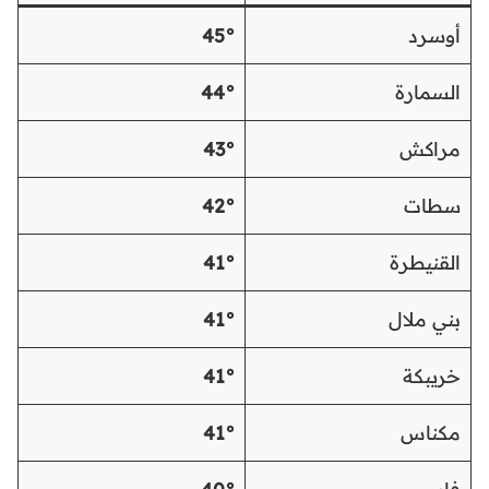
أوسرد
45°
السمارة
44°
مراكش
43°
سطات
42°
القنيطرة
41°
بني ملال
41°
خريبكة
41°
مكناس
41°