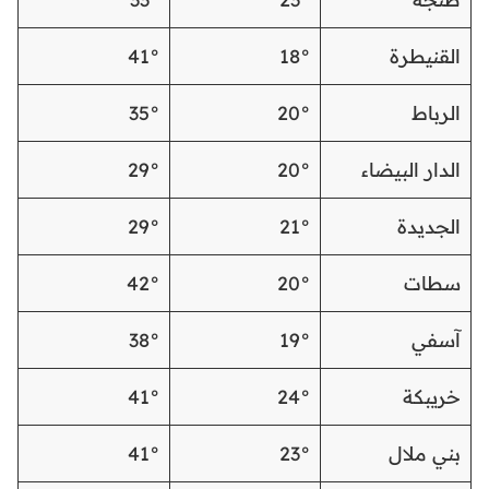
القنيطرة
18°
41°
الرباط
20°
35°
الدار البيضاء
20°
29°
الجديدة
21°
29°
سطات
20°
42°
آسفي
19°
38°
خريبكة
24°
41°
بني ملال
23°
41°