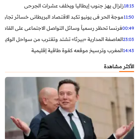
زلزال يهز جنوب إيطاليا ويخلف عشرات الجرحى
18:15
موجة الحر في يونيو تكبد الاقتصاد البريطاني خسائر تجاوزت 1.5 مليار دول
11:50
فرنسا تحظر رسمياً وسائل التواصل الاجتماعي على القاصرين دو
00:49
العاصفة المدارية «بيرثا» تشتد وتقترب من سواحل الولايات
23:03
المغرب وترسيخ موقعه كقوة طاقية إقليمية
14:43
الأكثر مشاهدة