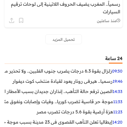
رسمياً.. المغرب يضيف الحروف اللاتينية إلى لوحات ترقيم
السيارات
منذ ساعتين
تحميل المزيد
24 ساعة
زلزال بقوة 6.3 درجات يضرب جنوب الفلبين.. ولا تحذير من تسونامي حتى الآن
09:30
رسميا.. هيرفي رونار يعود لقيادة منتخب كوت ديفوار
19:46
الصين ترفع حالة التأهب.. إنذاران جديدان بسبب الأمطار الغ
14:33
موجة حر قاسية تضرب كوريا.. وفيات وإصابات ونفوق مئات ا
11:33
هزة أرضية بقوة 5.6 درجات تضرب مصر
11:23
إيطاليا تعلن التأهب القصوى في 23 مدينة بسبب موجة حر شديدة
14:20