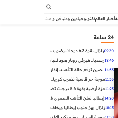
أخبار العالم
تكنولوجيا
دين ودنيا
فن و مشاهير
منوعات
الأبراج
آراء
24 ساعة
زلزال بقوة 6.3 درجات يضرب جنوب الفلبين.. ولا تحذير من تسونامي حتى الآن
09:30
رسميا.. هيرفي رونار يعود لقيادة منتخب كوت ديفوار
19:46
الصين ترفع حالة التأهب.. إنذاران جديدان بسبب الأمطار الغ
14:33
موجة حر قاسية تضرب كوريا.. وفيات وإصابات ونفوق مئات ا
11:33
هزة أرضية بقوة 5.6 درجات تضرب مصر
11:23
إيطاليا تعلن التأهب القصوى في 23 مدينة بسبب موجة حر شديدة
14:20
زلزال يهز جنوب إيطاليا ويخلف عشرات الجرحى
18:15
موجة الحر في يونيو تكبد الاقتصاد البريطاني خسائر تجاوزت 1.5 مليار دول
11:50