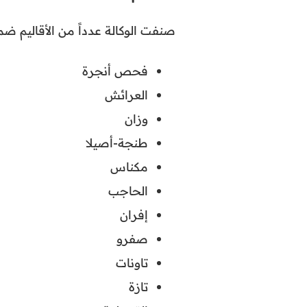
صنفت الوكالة عدداً من الأقاليم ض
فحص أنجرة
العرائش
وزان
طنجة-أصيلا
مكناس
الحاجب
إفران
صفرو
تاونات
تازة