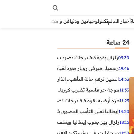
أخبار العالم
تكنولوجيا
دين ودنيا
فن و مشاهير
منوعات
الأبراج
آراء
24 ساعة
زلزال بقوة 6.3 درجات يضرب جنوب الفلبين.. ولا تحذير من تسونامي حتى الآن
09:30
رسميا.. هيرفي رونار يعود لقيادة منتخب كوت ديفوار
19:46
الصين ترفع حالة التأهب.. إنذاران جديدان بسبب الأمطار الغ
14:33
موجة حر قاسية تضرب كوريا.. وفيات وإصابات ونفوق مئات ا
11:33
هزة أرضية بقوة 5.6 درجات تضرب مصر
11:23
إيطاليا تعلن التأهب القصوى في 23 مدينة بسبب موجة حر شديدة
14:20
زلزال يهز جنوب إيطاليا ويخلف عشرات الجرحى
18:15
موجة الحر في يونيو تكبد الاقتصاد البريطاني خسائر تجاوزت 1.5 مليار دول
11:50