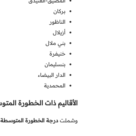
المضيق-الفنيدق
بركان
الناظور
أزيلال
بني ملال
خنيفرة
بنسليمان
الدار البيضاء
المحمدية
الأقاليم ذات الخطورة المت
وشملت
درجة الخطورة المتوسطة
ا