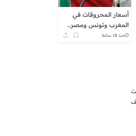
أسعار المحروقات في
المغرب وتونس ومصر..
لماذا يبدو الفارق كبيرًا؟
منذ 18 ساعة
ت
ف