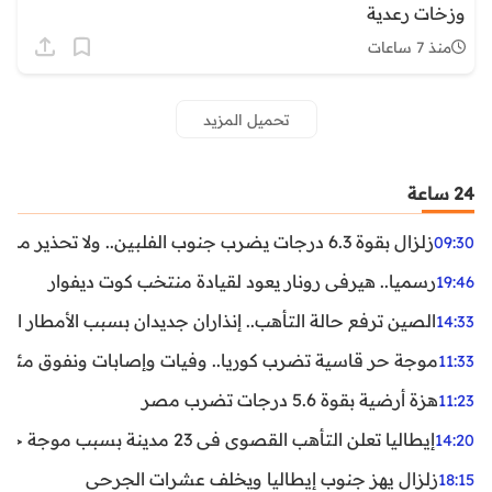
وزخات رعدية
منذ 7 ساعات
تحميل المزيد
24 ساعة
زلزال بقوة 6.3 درجات يضرب جنوب الفلبين.. ولا تحذير من تسونامي حتى الآن
09:30
رسميا.. هيرفي رونار يعود لقيادة منتخب كوت ديفوار
19:46
الصين ترفع حالة التأهب.. إنذاران جديدان بسبب الأمطار الغ
14:33
موجة حر قاسية تضرب كوريا.. وفيات وإصابات ونفوق مئات ا
11:33
هزة أرضية بقوة 5.6 درجات تضرب مصر
11:23
إيطاليا تعلن التأهب القصوى في 23 مدينة بسبب موجة حر شديدة
14:20
زلزال يهز جنوب إيطاليا ويخلف عشرات الجرحى
18:15