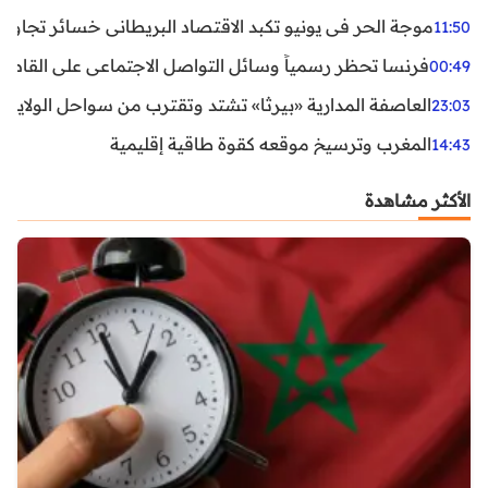
موجة الحر في يونيو تكبد الاقتصاد البريطاني خسائر تجاوزت 1.5 مليار دول
11:50
فرنسا تحظر رسمياً وسائل التواصل الاجتماعي على القاصرين دو
00:49
العاصفة المدارية «بيرثا» تشتد وتقترب من سواحل الولايات
23:03
المغرب وترسيخ موقعه كقوة طاقية إقليمية
14:43
الأكثر مشاهدة