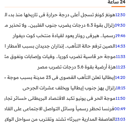
24 ساعة
هونغ كونغ تسجل أعلى درجة حرارة في تاريخها منذ بدء القياسات
12:30
زلزال بقوة 6.3 درجات يضرب جنوب الفلبين.. ولا تحذير من تسونامي حتى الآن
09:30
رسميا.. هيرفي رونار يعود لقيادة منتخب كوت ديفوار
19:46
الصين ترفع حالة التأهب.. إنذاران جديدان بسبب الأمطار الغ
14:33
موجة حر قاسية تضرب كوريا.. وفيات وإصابات ونفوق مئات ا
11:33
هزة أرضية بقوة 5.6 درجات تضرب مصر
11:23
إيطاليا تعلن التأهب القصوى في 23 مدينة بسبب موجة حر شديدة
14:20
زلزال يهز جنوب إيطاليا ويخلف عشرات الجرحى
18:15
موجة الحر في يونيو تكبد الاقتصاد البريطاني خسائر تجاوزت 1.5 مليار دول
11:50
فرنسا تحظر رسمياً وسائل التواصل الاجتماعي على القاصرين دو
00:49
العاصفة المدارية «بيرثا» تشتد وتقترب من سواحل الولايات
23:03