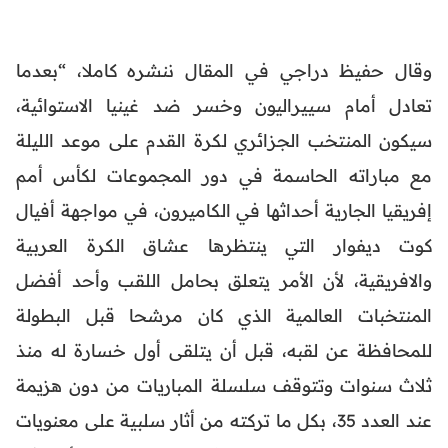
وقال حفيظ دراجي في المقال ننشره كاملا، “بعدما
تعادل أمام سييراليون وخسر ضد غينيا الاستوائية،
سيكون المنتخب الجزائري لكرة القدم على موعد الليلة
مع مباراته الحاسمة في دور المجموعات لكأس أمم
إفريقيا الجارية أحداثها في الكاميرون، في مواجهة أفيال
كوت ديفوار التي ينتظرها عشاق الكرة العربية
والافريقية، لأن الأمر يتعلق بحامل اللقب وأحد أفضل
المنتخبات العالمية الذي كان مرشحا قبل البطولة
للمحافظة عن لقبه، قبل أن يتلقى أول خسارة له منذ
ثلاث سنوات وتتوقف سلسلة المباريات من دون هزيمة
عند العدد 35، بكل ما تركته من أثار سلبية على معنويات