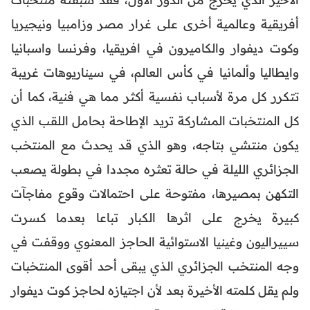
أفريقية وعالمية أخرى على غرار مصر وزامبيا ونيجيريا
وكوت ديفوار والكاميرون في افريقيا، وفرنسا واسبانيا
وايطاليا وألمانيا في كأس العالم، في سيناريوهات غريبة
تتكرر كل مرة لأسباب نفسية أكثر مما هي فنية، كما أن
كل المنتخبات المشاركة تريد الإطاحة بحامل اللقب الذي
يكون منتشي بتاجه، وهو الذي قد يحدث مع المنتخب
الجزائري الليلة في حالة تعثره مجددا في بطولة يصعب
التكهن بمصيرها، مفتوحة على احتمالات وقوع مفاجآت
كبيرة يخرج على اثرها الكبار تباعا بعدما كسرت
سييراليون وغينيا الاستوائية الحاجز المعنوي ووقفت في
وجه المنتخب الجزائري الذي يبقى أحد أقوى المنتخبات
ولم يقل كلمته الأخيرة بعد لأن اجتيازه لحاجز كوت ديفوار