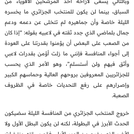
وبالتالي يسعى لازاحة أحد المرشحين الأقوياء من
السباق، بينما لن يكون للمنتخب الجزائري ما يخسره
الليلة خاصة وأن جماهيره لم تتخلى عن دعمه ودعم
جمال بلماضي الذي جدد ثقته في لاعبيه بقوله: “إذا كان
من الصعب على البعض أن يؤمنوا بقدرتنا على العودة
إلى أجواء المنافسة فإنني ما زلت أؤمن بقدرات لاعبي
وأثق فيهم ولن أستسلم”، وهو الأمر الذي يحسب
للجزائريين المعروفين بروحهم العالية وحماسهم الكبير
وإصرارهم على رفع التحديات خاصة في الظروف
الصعبة.
خروج المنتخب الجزائري من المنافسة الليلة سضيكون
الحدث الأبرز في البطولة، لكنه لن يكون البطل الأول ولا
الأخير الذي يخرج من الدور الأول، فقد سبقته منتخبات